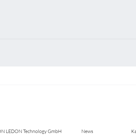
ON LEDON Technology GmbH
News
Ka