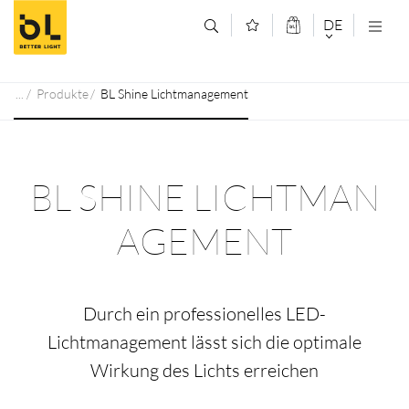
Zum Inhalt springen (Alt+0)
Zum Hauptmenü springen (Alt+1)
DE
DEUTSCH
Produkte
BL Shine Lichtmanagement
ENGLISCH
BL SHINE LICHTMAN
AGEMENT
Durch ein professionelles LED-
Lichtmanagement lässt sich die optimale
Wirkung des Lichts erreichen