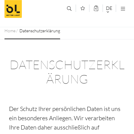
Zum Inhalt springen (Alt+0)
Zum Hauptmenü springen (Alt+1)
DE
DEUTSCH
Home
Datenschutzerklärung
ENGLISCH
DATENSCHUTZERKL
ÄRUNG
Der Schutz Ihrer persönlichen Daten ist uns
ein besonderes Anliegen. Wir verarbeiten
Ihre Daten daher ausschließlich auf