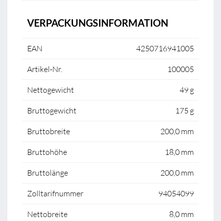
VERPACKUNGSINFORMATION
EAN
4250716941005
Artikel-Nr.
100005
Nettogewicht
49 g
Bruttogewicht
175 g
Bruttobreite
200,0 mm
Bruttohöhe
18,0 mm
Bruttolänge
200,0 mm
Zolltarifnummer
94054099
Nettobreite
8,0 mm