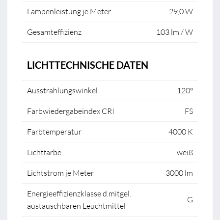
Lampenleistung je Meter
29,0 W
Gesamteffizienz
103 lm / W
LICHTTECHNISCHE DATEN
Ausstrahlungswinkel
120°
Farbwiedergabeindex CRI
FS
Farbtemperatur
4000 K
Lichtfarbe
weiß
Lichtstrom je Meter
3000 lm
Energieeffizienzklasse d.mitgel.
G
austauschbaren Leuchtmittel