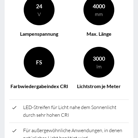
24
4000
V
mm
Lampenspannung
Max. Länge
3000
FS
lm
Farbwiedergabeindex CRI
Lichtstrom je Meter
LED-Streifen für Licht nahe dem Sonnenlicht
durch sehr hohen CRI
Für außergewöhnliche Anwendungen, in denen