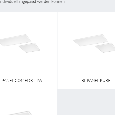
individuell angepasst werden können
en Wünschen zusammen
BL Netzteile Basic
BL Netzteile Dimmbar
BL Interieur
art
Aufbau / Einbau / Pendel
Montageart
Aufbau / Einbau
620,0 mm
Breite
297,0 mm - 
620,0 mm
Länge
620,0 mm - 1
L PANEL COMFORT TW
BL PANEL PURE