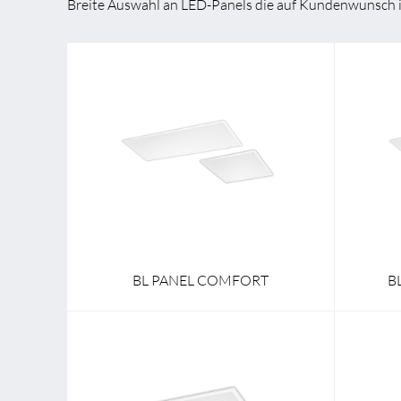
Breite Auswahl an LED-Panels die auf Kundenwunsch 
BL Shine XConfig - Sie stellen Ihr Produkt nach Ihr
Montageart
Aufbau / Einbau / Pendel
Montage
Breite
297,0 mm - 623,0 mm
Breite
Länge
597,0 mm - 1197,0 mm
Länge
BL PANEL COMFORT
B