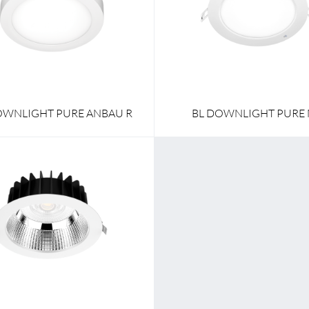
225,0 mm
Breite
2
225,0 mm
Länge
2
efe
35 mm
Höhe/Tiefe
OWNLIGHT PURE ANBAU R
BL DOWNLIGHT PURE
145,0 mm - 228,0 mm
145,0 mm - 228,0 mm
efe
78 mm - 99 mm