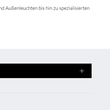
ISO-Zertifizierung
Verkaufsstellen
d Außenleuchten bis hin zu spezialisierten
AGB & Garantiebedingungen
Lieferantenportal
FAQ