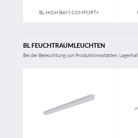
BL HIGH BAYS COMFORT+
BL FEUCHTRAUMLEUCHTEN
Bei der Beleuchtung von Produktionsstätten, Lagerhal
Breite
74,0 mm
Breite
Länge
1221,0 mm
Länge
Höhe/Tiefe
64 mm
Höhe/Ti