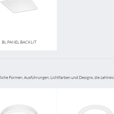
art
Aufbau / Einbau / Pendel
620,0 mm
620,0 mm
BL PANEL BACKLIT
che Formen, Ausführungen, Lichtfarben und Designs, die zahlreic