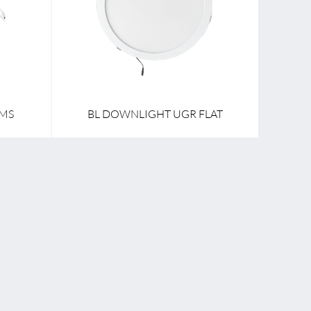
40,0 mm
Breite
380,0 mm
40,0 mm
Länge
380,0 mm
24 mm
Höhe/Tiefe
10.5 mm
 MS
BL DOWNLIGHT UGR FLAT