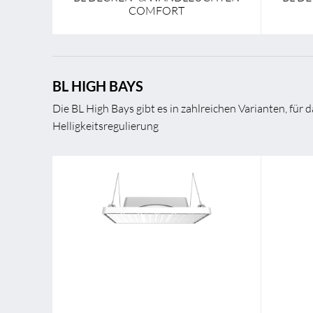
COMFORT
BL HIGH BAYS
Die BL High Bays gibt es in zahlreichen Varianten, fü
Helligkeitsregulierung
Montageart
Anbau / Pendel
Montage
Breite
310,0 mm - 362,0 mm
Breite
Länge
415,0 mm - 487,0 mm
Länge