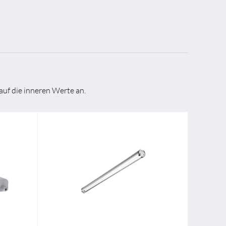
auf die inneren Werte an.
74,0 mm
Breite
81,0 mm
502,0 mm
Länge
1500,0 mm
64 mm
Höhe/Tiefe
81 mm