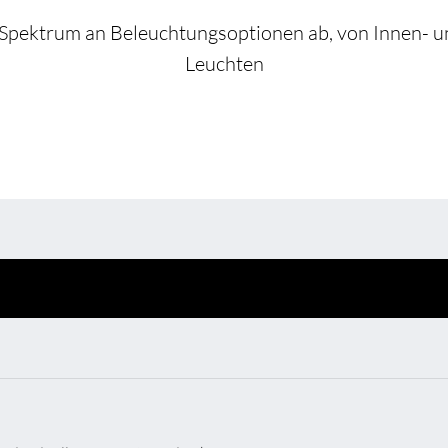
Umweltschutz & 
Spektrum an Beleuchtungsoptionen ab, von Innen- un
Leuchten
BL Shine Netzteile