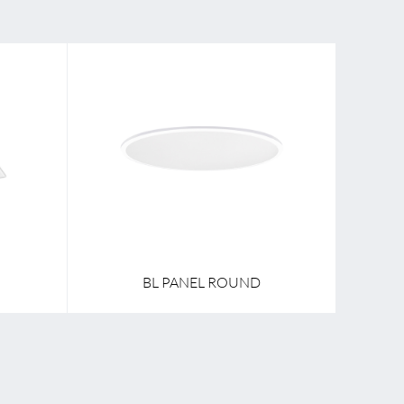
 / Pendel
Montageart
Aufbau / Einbau / Pendel
620,0 mm
Breite
12,0 mm - 600,0 mm
197,0 mm
Länge
400,0 mm - 600,0 mm
BL PANEL ROUND