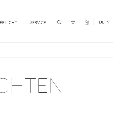
DE
ER LIGHT
SERVICE
Kontakt
DEUTSCH
oduktsortiment
News
ENGLISCH
ratoren
Newsletter Anmeldung
UCHTEN
- Ihr Mehrwert
Downloads & Formulare
rriere
Kataloge