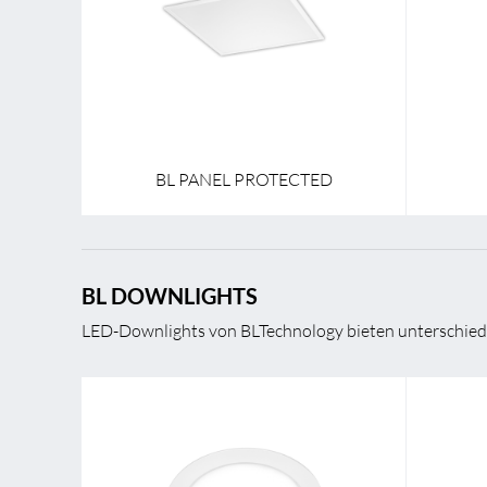
Montageart
Aufbau / Einbau / Pendel
Montage
Breite
620,0 mm
Breite
Länge
620,0 mm
Länge
BL PANEL PROTECTED
BL DOWNLIGHTS
LED-Downlights von BLTechnology bieten unterschiedli