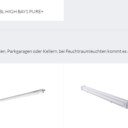
BL HIGH BAYS PURE+
len, Parkgaragen oder Kellern, bei Feuchtraumleuchten kommt es 
59,0 mm
Breite
1200,0 mm - 1500,0 mm
Länge
1221,0 mm - 1
efe
60 mm
Höhe/Tiefe