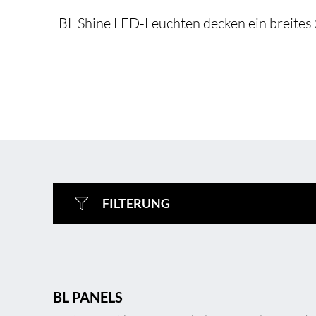
BL Shine LED-Leuchten decken ein breites 
FILTERUNG
BL PANELS
BL Shine XConfig