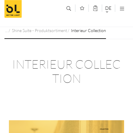
Zum Inhalt springen (Alt+0)
Zum Hauptmenü springen (Alt+1)
DE
DEUTSCH
Shine Suite - Produktsortiment
Interieur Collection
ENGLISCH
INTERIEUR COLLEC
TION