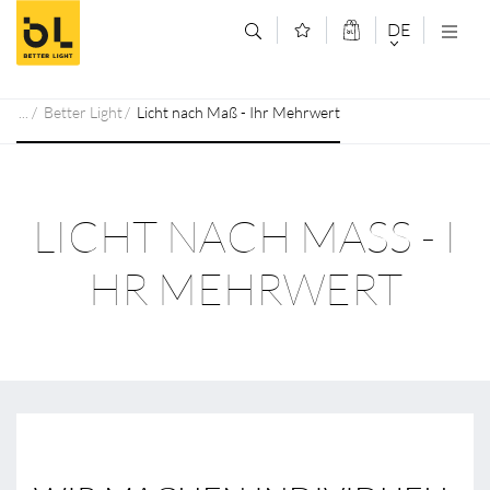
Zum Inhalt springen (Alt+0)
Zum Hauptmenü springen (Alt+1)
DE
DEUTSCH
Better Light
Licht nach Maß - Ihr Mehrwert
ENGLISCH
LICHT NACH MASS - IH
R MEHRWERT