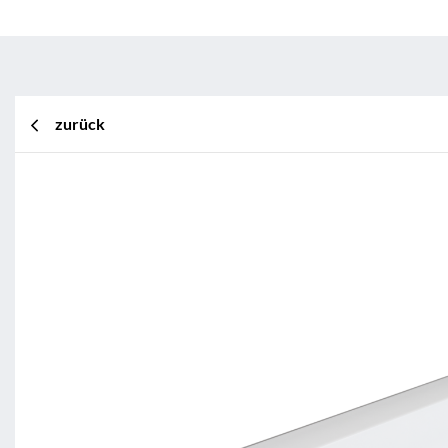
zurück
BL Shine XConfig