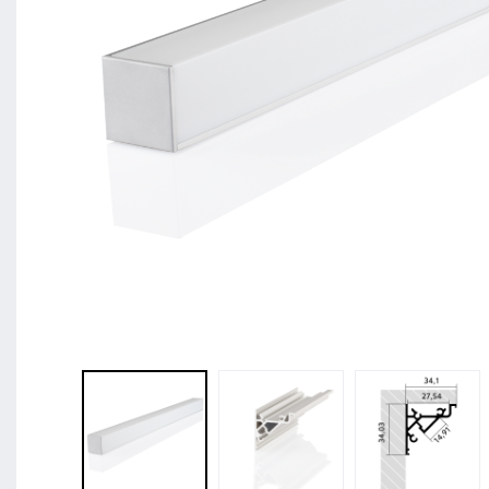
BL Shine XConfig - Sie stellen Ihr Produkt nac
zusammen