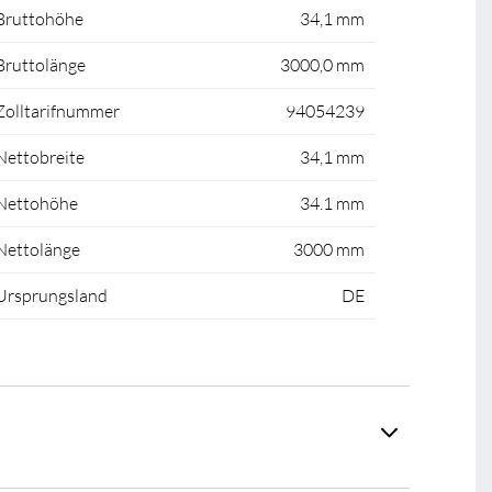
Bruttohöhe
34,1 mm
Bruttolänge
3000,0 mm
Zolltarifnummer
94054239
Nettobreite
34,1 mm
Nettohöhe
34.1 mm
Nettolänge
3000 mm
Ursprungsland
DE