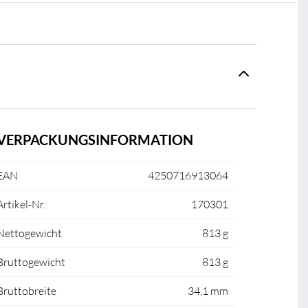
VERPACKUNGSINFORMATION
EAN
4250716913064
Artikel-Nr.
170301
Nettogewicht
813 g
Bruttogewicht
813 g
Bruttobreite
34,1 mm