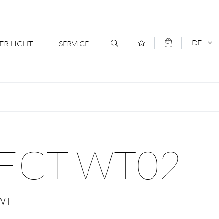
DE
ER LIGHT
SERVICE
Kontakt
DEUTSCH
oduktsortiment
News
ENGLISCH
ratoren
Newsletter Anmeldung
LECT WT02
- Ihr Mehrwert
Downloads & Formulare
rriere
Kataloge
 WT