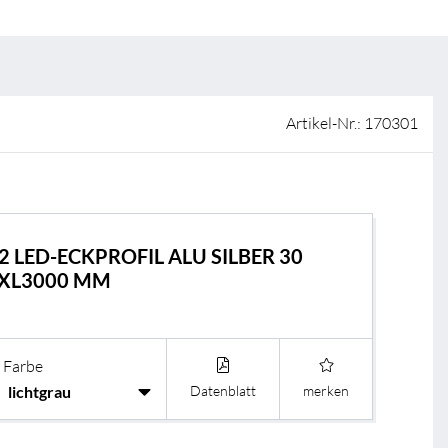
ISO-Zertifizierung
Verkaufsstellen
AGB & Garantiebedingungen
Lieferantenportal
Artikel-Nr.: 170301
FAQ
2 LED-ECKPROFIL ALU SILBER 30
1XL3000 MM
Farbe
B
Datenblatt
merken