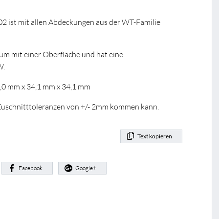
02 ist mit allen Abdeckungen aus der WT-Familie
ium mit einer Oberfläche und hat eine
W.
0,0 mm x 34,1 mm x 34,1 mm
u Zuschnitttoleranzen von +/- 2mm kommen kann.
Text kopieren
:
Facebook
Google+