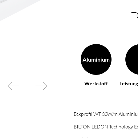
h Ihren Wünschen
BL Netzteile Basic
BL Netzteile Dimmbar
T
BL Interieur
Aluminium
Werkstoff
Leistun
Eckprofil WT 30W/m Aluminium 
BILTON LEDON Technology Eck