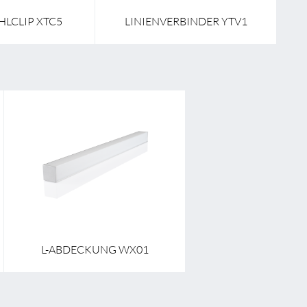
HLCLIP XTC5
LINIENVERBINDER YTV1
L-ABDECKUNG WX01