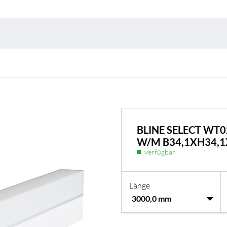
Umweltschutz & 
BLINE SELECT WT0
W/M B34,1XH34,
verfügbar
Länge
BL Shine Netzteile