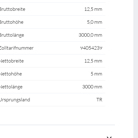
Bruttobreite
12,5 mm
Bruttohöhe
5,0 mm
Bruttolänge
3000,0 mm
Zolltarifnummer
94054239
Nettobreite
12,5 mm
Nettohöhe
5 mm
Nettolänge
3000 mm
Ursprungsland
TR