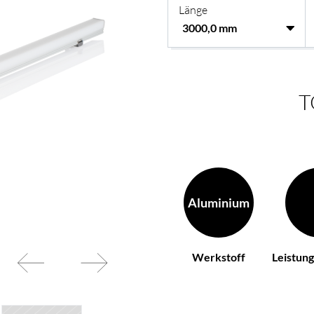
Länge
 Ihren Wünschen
BL Netzteile Basic
BL Netzteile Dimmbar
BL Interieur
T
Aluminium
Werkstoff
Leistun