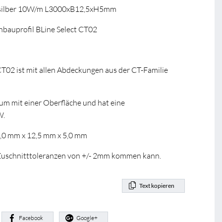
 silber 10W/m L3000xB12,5xH5mm
auprofil BLine Select CT02
CT02 ist mit allen Abdeckungen aus der CT-Familie
ium mit einer Oberfläche und hat eine
W.
0,0 mm x 12,5 mm x 5,0 mm
u Zuschnitttoleranzen von +/- 2mm kommen kann.
Text kopieren
:
Facebook
Google+