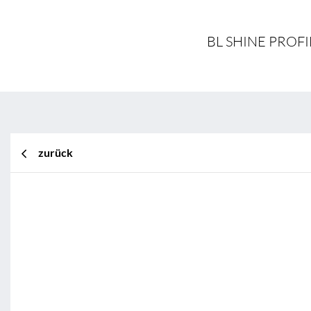
BL SHINE PROFIL
zurück
BL Shine XConfig