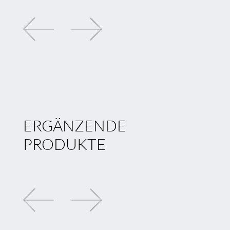
FEDERSTAHLCLIP CTC5
MAGNETSTREIFEN YT
ERGÄNZENDE
PRODUKTE
LINEARLINSE CX05
ASY. LINEARLINSE CX