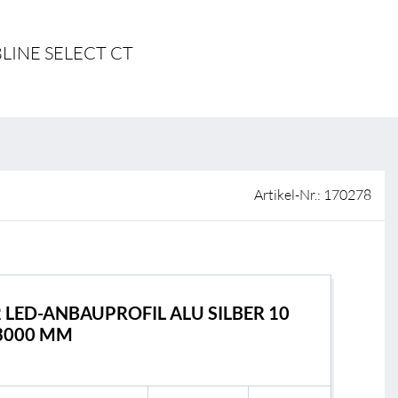
ISO-Zertifizierung
Verkaufsstellen
 BLINE SELECT CT
AGB & Garantiebedingungen
Lieferantenportal
FAQ
Artikel-Nr.: 170278
2 LED-ANBAUPROFIL ALU SILBER 10
3000 MM
B