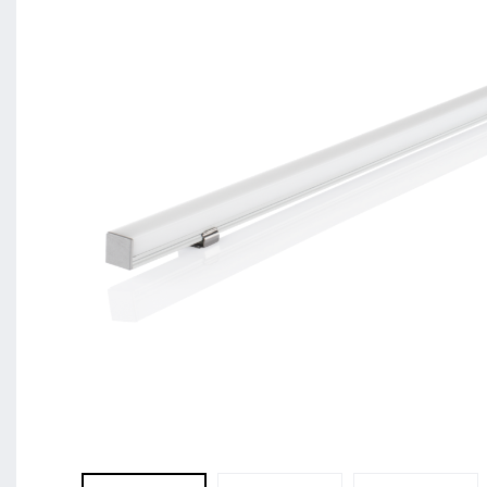
BL Shine XConfig - Sie stellen Ihr Produkt nach
zusammen