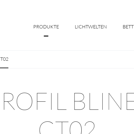
PRODUKTE
LICHTWELTEN
BETT
Über uns
CT02
Shine Suite - Pr
Produktkonfigu
ROFIL BLINE
Licht nach Maß 
Better Team - Ka
CT02