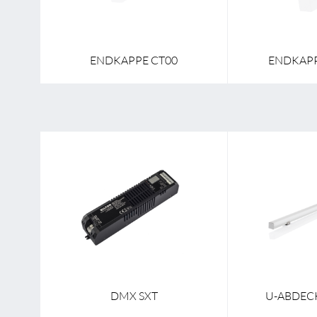
M5
ENDKAPPE CT00
ENDKAPP
06
DMX SXT
U-ABDEC