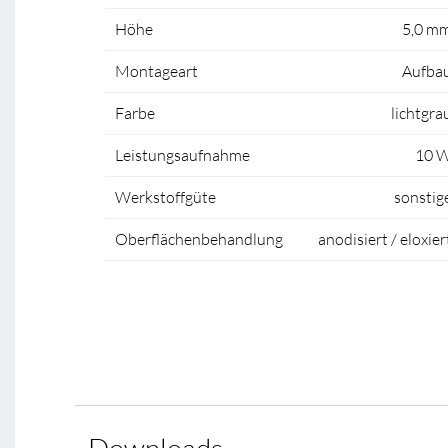
Höhe
5,0 m
Montageart
Aufba
Farbe
lichtgra
Leistungsaufnahme
10 
Werkstoffgüte
sonstig
Oberflächenbehandlung
anodisiert / eloxier