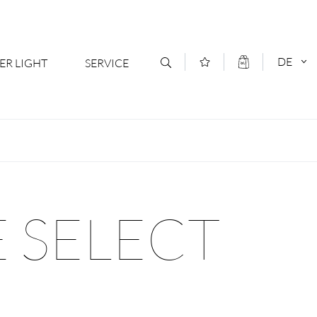
DE
ER LIGHT
SERVICE
Kontakt
DEUTSCH
oduktsortiment
News
ENGLISCH
ratoren
Newsletter Anmeldung
 SELECT
- Ihr Mehrwert
Downloads & Formulare
rriere
Kataloge