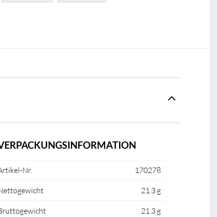
VERPACKUNGSINFORMATION
Artikel-Nr.
170278
Nettogewicht
21.3 g
Bruttogewicht
21.3 g