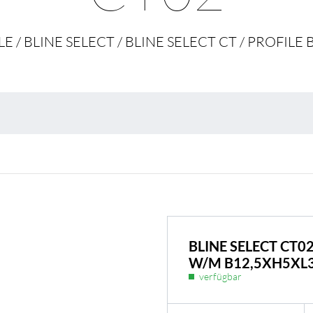
Umweltschutz & 
E / BLINE SELECT / BLINE SELECT CT / PROFILE
BLINE SELECT CT0
W/M B12,5XH5XL
verfügbar
BL Shine Netzteile