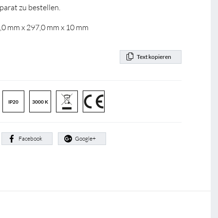
parat zu bestellen.
7,0 mm x 297,0 mm x 10 mm
Text kopieren
IP20
3000 K
:
Facebook
Google+