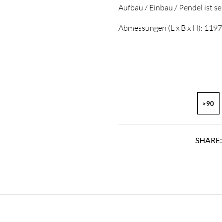
Aufbau / Einbau / Pendel ist se
Abmessungen (L x B x H): 119
>90
SHARE