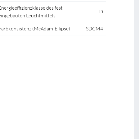
Energieeffizienzklasse des fest
D
eingebauten Leuchtmittels
Farbkonsistenz (McAdam-Ellipse)
SDCM4