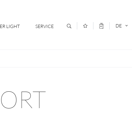
DE
ER LIGHT
SERVICE
Kontakt
DEUTSCH
oduktsortiment
News
ENGLISCH
ratoren
Newsletter Anmeldung
FORT
- Ihr Mehrwert
Downloads & Formulare
rriere
Kataloge