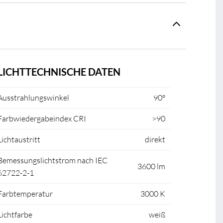
LICHTTECHNISCHE DATEN
Ausstrahlungswinkel
90°
Farbwiedergabeindex CRI
>90
Lichtaustritt
direkt
Bemessungslichtstrom nach IEC
3600 lm
62722-2-1
Farbtemperatur
3000 K
Lichtfarbe
weiß