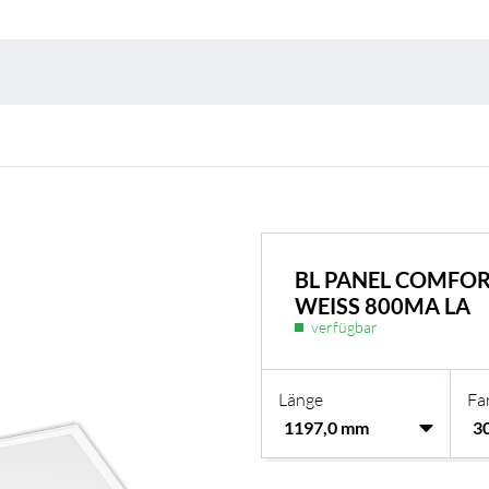
Umweltschutz & 
BL PANEL COMFOR
WEISS 800MA LA
verfügbar
Länge
Fa
BL Shine Netzteile