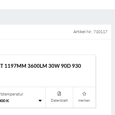
ISO-Zertifizierung
Verkaufsstellen
AGB & Garantiebedingungen
Lieferantenportal
Artikel-Nr.: 710117
FAQ
T 1197MM 3600LM 30W 90D 930
rbtemperatur
Datenblatt
merken