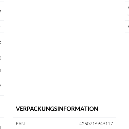
n
r
t
0
n
9
VERPACKUNGSINFORMATION
EAN
4250716949117
h