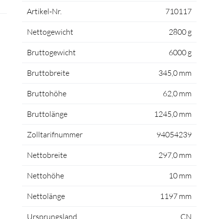
Artikel-Nr.
710117
Nettogewicht
2800 g
Bruttogewicht
6000 g
Bruttobreite
345,0 mm
Bruttohöhe
62,0 mm
Bruttolänge
1245,0 mm
Zolltarifnummer
94054239
Nettobreite
297,0 mm
Nettohöhe
10 mm
Nettolänge
1197 mm
Ursprungsland
CN