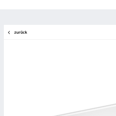
zurück
BL Shine XConfig