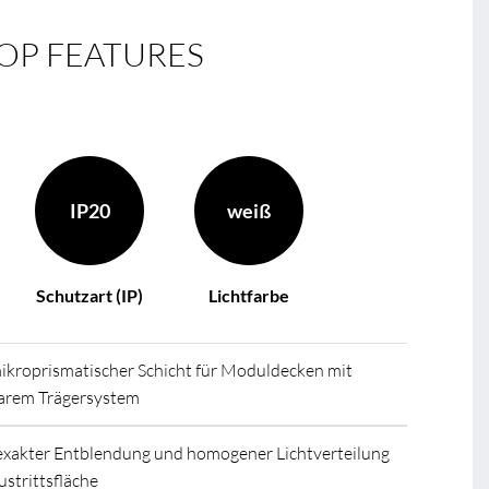
OP FEATURES
IP20
weiß
Schutzart (IP)
Lichtfarbe
ikroprismatischer Schicht für Moduldecken mit
barem Trägersystem
t exakter Entblendung und homogener Lichtverteilung
ustrittsfläche