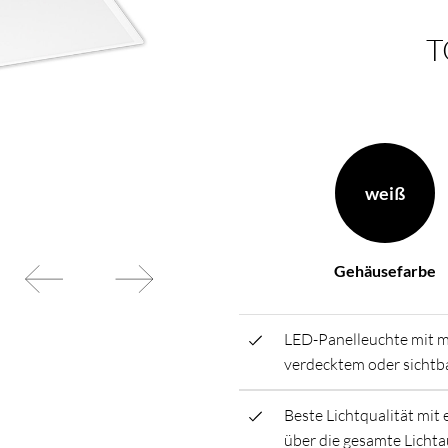
T
en Wünschen zusammen
BL Netzteile Basic
BL Netzteile Dimmbar
BL Interieur
weiß
Gehäusefarbe
LED-Panelleuchte mit m
verdecktem oder sicht
Beste Lichtqualität mi
über die gesamte Lichta