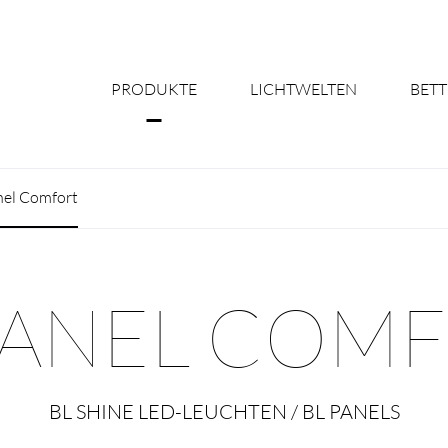
PRODUKTE
LICHTWELTEN
BETT
Über uns
nel Comfort
Shine Suite - Pr
Produktkonfigu
PANEL COM
Licht nach Maß 
Better Team - Ka
BL SHINE LED-LEUCHTEN / BL PANELS