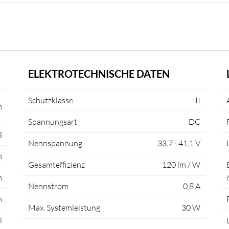
ELEKTROTECHNISCHE DATEN
Schutzklasse
III
m
Spannungsart
DC
ß
Nennspannung
33,7 - 41,1 V
m
Gesamteffizienz
120 lm / W
m
Nennstrom
0,8 A
m
Max. Systemleistung
30 W
l