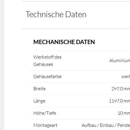
Technische Daten
MECHANISCHE DATEN
Werkstoff des
Aluminiu
Gehäuses
Gehäusefarbe
wei
Breite
297,0 m
Länge
1197,0 m
Höhe/Tiefe
10 m
Montageart
Aufbau / Einbau / Pende