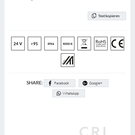
Text kopieren
24 V
>95
IPX6
4000 K
SHARE:
Facebook
Google+
WhatsApp