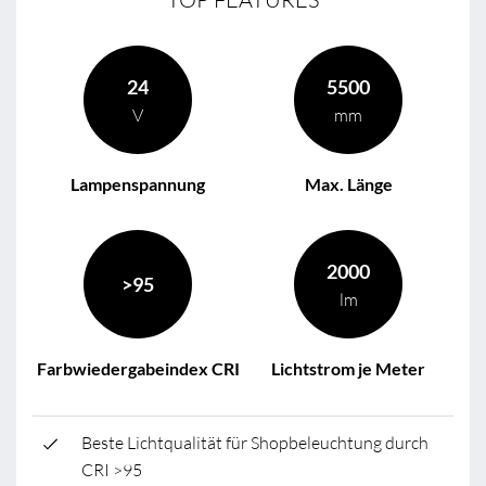
24
5500
V
mm
Lampenspannung
Max. Länge
2000
>95
lm
Farbwiedergabeindex CRI
Lichtstrom je Meter
Beste Lichtqualität für Shopbeleuchtung durch
CRI >95