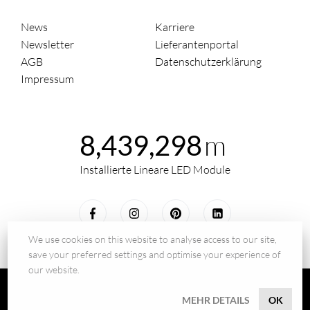
News
Karriere
Newsletter
Lieferantenportal
AGB
Datenschutzerklärung
Impressum
m
8,439,298
Installierte Lineare LED Module
We use cookies on this website to analyse access to our site,
save your preferred settings and optimise your experience of
our website.
© 2026 - BILTON LEDON Technology GmbH
MEHR DETAILS
OK