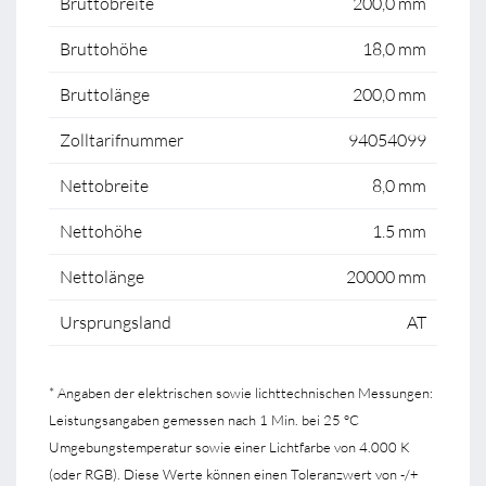
Bruttobreite
200,0 mm
Bruttohöhe
18,0 mm
Bruttolänge
200,0 mm
Zolltarifnummer
94054099
Nettobreite
8,0 mm
Nettohöhe
1.5 mm
Nettolänge
20000 mm
Ursprungsland
AT
* Angaben der elektrischen sowie lichttechnischen Messungen:
Leistungsangaben gemessen nach 1 Min. bei 25 °C
Umgebungstemperatur sowie einer Lichtfarbe von 4.000 K
(oder RGB). Diese Werte können einen Toleranzwert von -/+