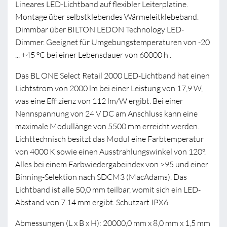
Lineares LED-Lichtband auf flexibler Leiterplatine.
Montage über selbstklebendes Wärmeleitklebeband.
Dimmbar über BILTON LEDON Technology LED-
Dimmer. Geeignet für Umgebungstemperaturen von -20
... +45 °C bei einer Lebensdauer von 60000 h .
Das BL ONE Select Retail 2000 LED-Lichtband hat einen
Lichtstrom von 2000 lm bei einer Leistung von 17,9 W,
was eine Effizienz von 112 lm/W ergibt. Bei einer
Nennspannung von 24 V DC am Anschluss kann eine
maximale Modullänge von 5500 mm erreicht werden.
Lichttechnisch besitzt das Modul eine Farbtemperatur
von 4000 K sowie einen Ausstrahlungswinkel von 120°.
Alles bei einem Farbwiedergabeindex von >95 und einer
Binning-Selektion nach SDCM3 (MacAdams). Das
Lichtband ist alle 50,0 mm teilbar, womit sich ein LED-
Abstand von 7.14 mm ergibt. Schutzart IPX6
Abmessungen (L x B x H): 20000,0 mm x 8,0 mm x 1,5 mm