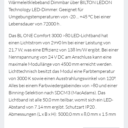
Wärmeleitklebeband Dimmbar über BILTON LEDON
Technology LED-Dimmer. Geeignet für
Umgebungstemperaturen von -20 ... +45 °C bei einer
Lebensdauer von 72000 h .
Das BL ONE Comfort 3000 >80 LED-Lichtband hat
einen Lichtstrom von 2990 lm bei einer Leistung von
21,7 W, was eine Effizienz von 138 lm/W ergibt. Bei einer
Nennspannung von 24 V DC am Anschluss kann eine
maximale Modullänge von 4500 mm erreicht werden.
Lichttechnisch besitzt das Modul eine Farbtemperatur
von 3000 K sowie einen Ausstrahlungswinkel von 120°.
Alles bei einem Farbwiedergabeindex von >80 und einer
Binning-Selektion nach SDCM3 (MacAdams). Das
Lichtband ist alle 50,0 mm teilbar, womit sich ein LED-
Abstand von 7.14 mm ergibt. Schutzart IP20 .
Abmessungen (L x B x H): 5000,0 mm x 8,0 mm x 1.5 mm