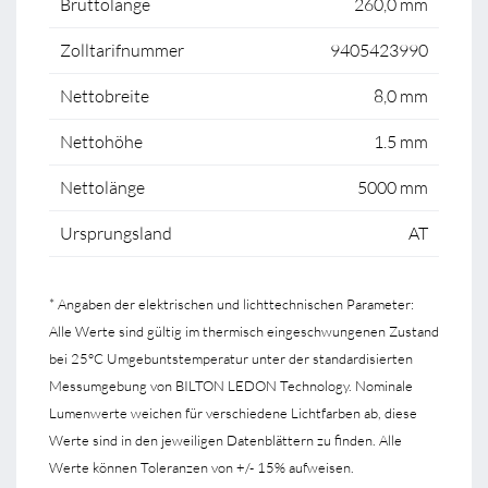
Bruttolänge
260,0 mm
Zolltarifnummer
9405423990
Nettobreite
8,0 mm
Nettohöhe
1.5 mm
Nettolänge
5000 mm
Ursprungsland
AT
* Angaben der elektrischen und lichttechnischen Parameter:
Alle Werte sind gültig im thermisch eingeschwungenen Zustand
bei 25°C Umgebuntstemperatur unter der standardisierten
Messumgebung von BILTON LEDON Technology. Nominale
Lumenwerte weichen für verschiedene Lichtfarben ab, diese
Werte sind in den jeweiligen Datenblättern zu finden. Alle
Werte können Toleranzen von +/- 15% aufweisen.