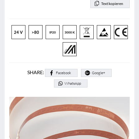
Text kopieren
24 V
>80
IP20
3000 K
SHARE:
Facebook
Google+
WhatsApp