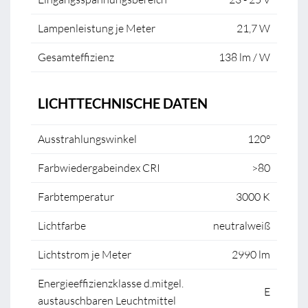
Lampenleistung je Meter
21,7 W
Gesamteffizienz
138 lm / W
LICHTTECHNISCHE DATEN
Ausstrahlungswinkel
120°
Farbwiedergabeindex CRI
>80
Farbtemperatur
3000 K
Lichtfarbe
neutralweiß
Lichtstrom je Meter
2990 lm
Energieeffizienzklasse d.mitgel.
E
austauschbaren Leuchtmittel