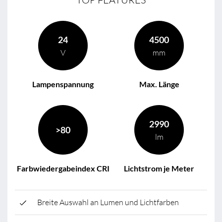
24
4500
V
mm
Lampenspannung
Max. Länge
2990
>80
lm
Farbwiedergabeindex CRI
Lichtstrom je Meter
Breite Auswahl an Lumen und Lichtfarben