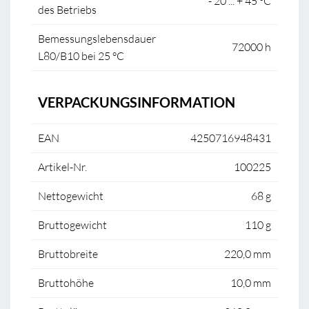
- 20 ... + 45 °C
des Betriebs
Bemessungslebensdauer
72000 h
L80/B10 bei 25 °C
VERPACKUNGSINFORMATION
EAN
4250716948431
Artikel-Nr.
100225
Nettogewicht
68 g
Bruttogewicht
110 g
Bruttobreite
220,0 mm
Bruttohöhe
10,0 mm