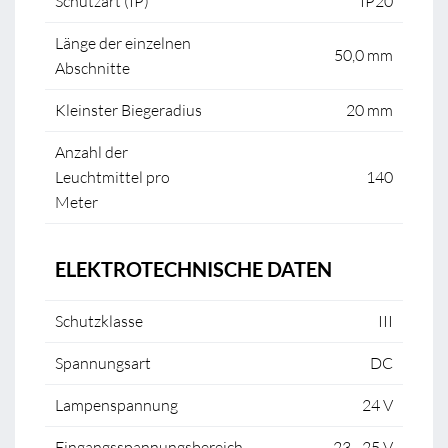
Schutzart (IP)
IP20
Länge der einzelnen
50,0 mm
Abschnitte
Kleinster Biegeradius
20 mm
Anzahl der
Leuchtmittel pro
140
Meter
ELEKTROTECHNISCHE DATEN
Schutzklasse
III
Spannungsart
DC
Lampenspannung
24 V
Eingangsspannungsbereich
23 - 25 V