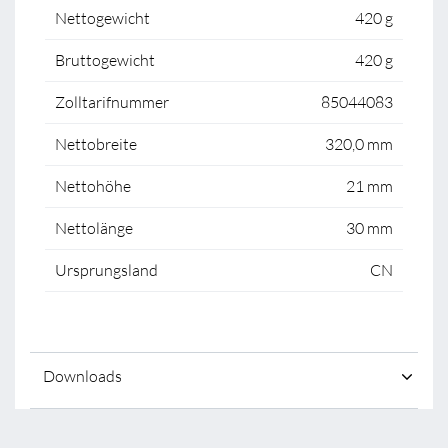
Nettogewicht
420 g
Bruttogewicht
420 g
Zolltarifnummer
85044083
Nettobreite
320,0 mm
Nettohöhe
21 mm
Nettolänge
30 mm
Ursprungsland
CN
Downloads