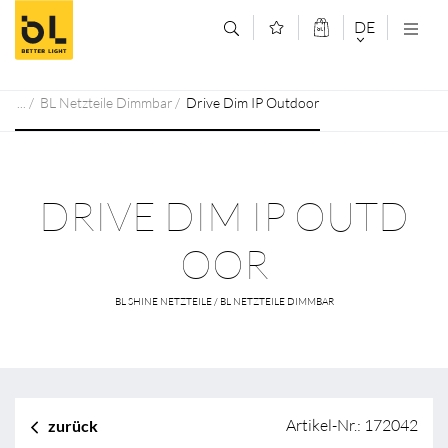
Zum Inhalt springen (Alt+0)
Zum Hauptmenü springen (Alt+1)
DE
DEUTSCH
BL Netzteile Dimmbar
Drive Dim IP Outdoor
ENGLISCH
DRIVE DIM IP OUTD
OOR
BL SHINE NETZTEILE / BL NETZTEILE DIMMBAR
Artikel-Nr.: 172042
zurück