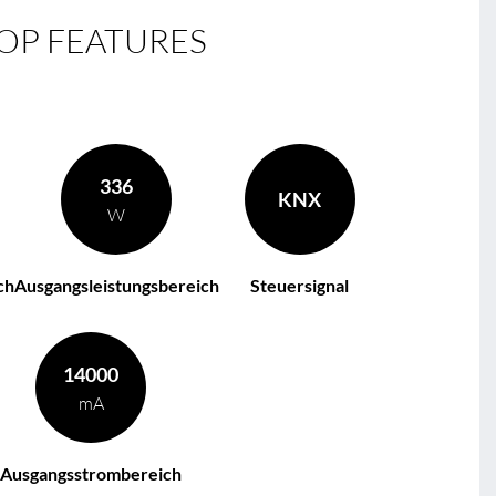
OP FEATURES
336
KNX
W
ch
Ausgangsleistungsbereich
Steuersignal
14000
mA
Ausgangsstrombereich