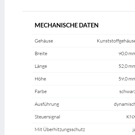
MECHANISCHE DATEN
Gehäuse
Kunststoffgehäus
Breite
90,0 m
Länge
52,0 m
Höhe
59,0 m
Farbe
schwar
Ausführung
dynamisc
Steuersignal
KN
Mit Überhitzungsschutz
j