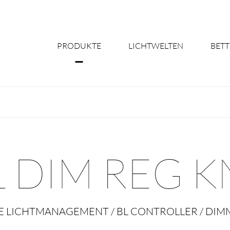
PRODUKTE
LICHTWELTEN
BETT
Über uns
Shine Suite - Pr
Produktkonfigu
L DIM REG K
Licht nach Maß 
Better Team - Ka
NE LICHTMANAGEMENT / BL CONTROLLER / DIM