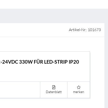
ISO-Zertifizierung
Verkaufsstellen
AGB & Garantiebedingungen
Lieferantenportal
Artikel-Nr.: 101673
FAQ
-24VDC 330W FÜR LED-STRIP IP20
Datenblatt
merken