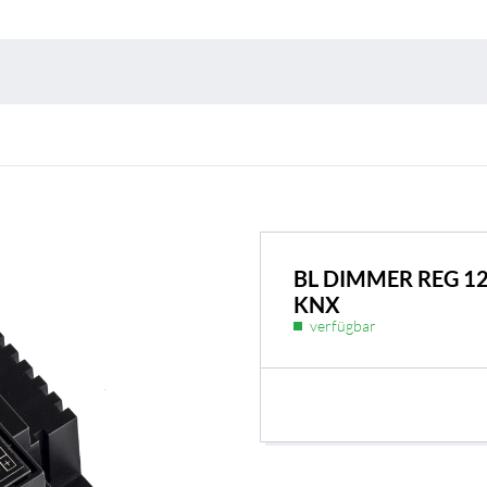
Umweltschutz & 
BL DIMMER REG 12
KNX
verfügbar
BL Shine Netzteile