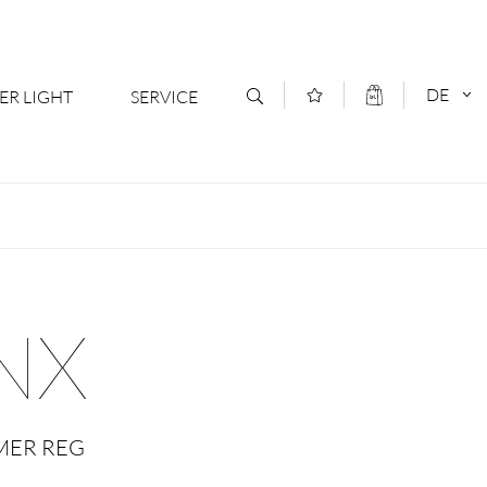
DE
ER LIGHT
SERVICE
Kontakt
DEUTSCH
oduktsortiment
News
ENGLISCH
ratoren
Newsletter Anmeldung
NX
- Ihr Mehrwert
Downloads & Formulare
rriere
Kataloge
MER REG