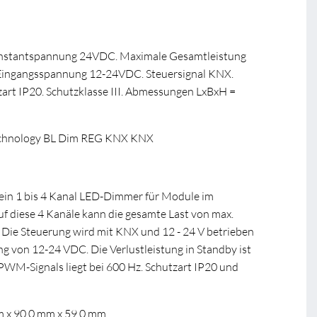
nstantspannung 24VDC. Maximale Gesamtleistung
Eingangsspannung 12-24VDC. Steuersignal KNX.
t IP20. Schutzklasse III. Abmessungen LxBxH =
chnology BL Dim REG KNX KNX
ein 1 bis 4 Kanal LED-Dimmer für Module im
 diese 4 Kanäle kann die gesamte Last von max.
. Die Steuerung wird mit KNX und 12 - 24 V betrieben
 von 12-24 VDC. Die Verlustleistung in Standby ist
WM-Signals liegt bei 600 Hz. Schutzart IP20 und
m x 90,0 mm x 59,0 mm