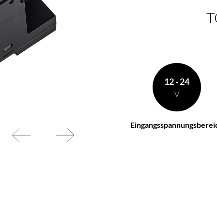
T
en Wünschen zusammen
BL Netzteile Basic
BL Netzteile Dimmbar
BL Interieur
12 - 24
V
Eingangsspannungsberei