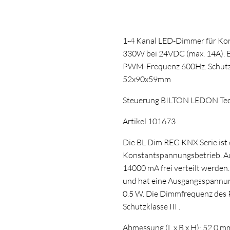
1-4 Kanal LED-Dimmer für Ko
330W bei 24VDC (max. 14A). 
PWM-Frequenz 600Hz. Schutzar
52x90x59mm
Steuerung BILTON LEDON Te
Artikel 101673
Die BL Dim REG KNX Serie ist 
Konstantspannungsbetrieb. Auf
14000 mA frei verteilt werden
und hat eine Ausgangsspannung
0.5 W. Die Dimmfrequenz des P
Schutzklasse III .
Abmessung (L x B x H): 52,0 m