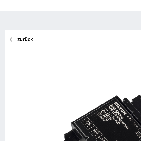
zurück
BL Shine XConfig