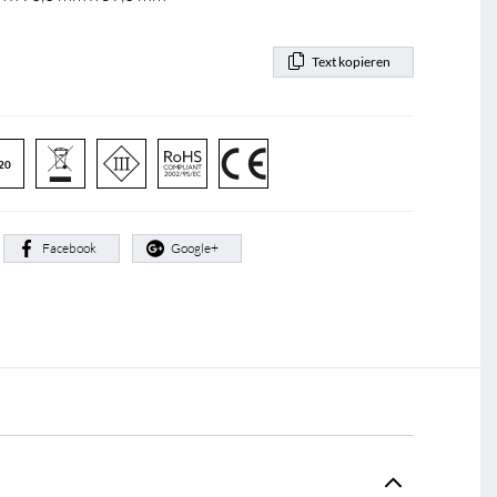
Text kopieren
20
:
Facebook
Google+