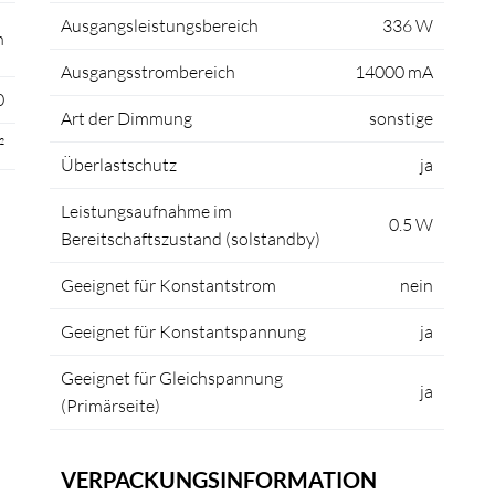
Ausgangsleistungsbereich
336 W
n
Ausgangsstrombereich
14000 mA
0
Art der Dimmung
sonstige
²
Überlastschutz
ja
Leistungsaufnahme im
0.5 W
Bereitschaftszustand (solstandby)
Geeignet für Konstantstrom
nein
Geeignet für Konstantspannung
ja
Geeignet für Gleichspannung
ja
(Primärseite)
VERPACKUNGSINFORMATION