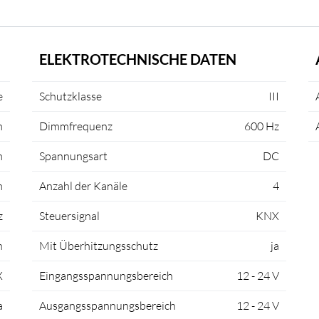
ELEKTROTECHNISCHE DATEN
e
Schutzklasse
III
m
Dimmfrequenz
600 Hz
m
Spannungsart
DC
m
Anzahl der Kanäle
4
z
Steuersignal
KNX
h
Mit Überhitzungsschutz
ja
X
Eingangsspannungsbereich
12 - 24 V
a
Ausgangsspannungsbereich
12 - 24 V