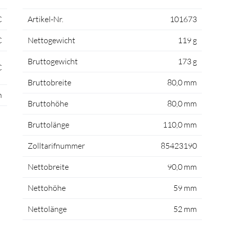
C
Artikel-Nr.
101673
C
Nettogewicht
119 g
Bruttogewicht
173 g
C
Bruttobreite
80,0 mm
h
Bruttohöhe
80,0 mm
Bruttolänge
110,0 mm
Zolltarifnummer
85423190
Nettobreite
90,0 mm
Nettohöhe
59 mm
Nettolänge
52 mm