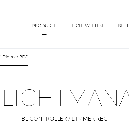
PRODUKTE
LICHTWELTEN
BETT
Über uns
Dimmer REG
Shine Suite - Pr
Produktkonfigu
E LICHTMA
Licht nach Maß 
Better Team - Ka
BL CONTROLLER / DIMMER REG