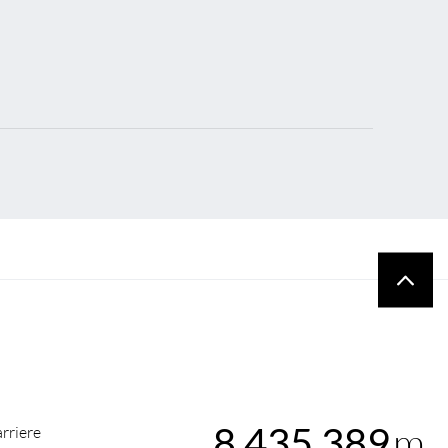
m
8,435,389
rriere