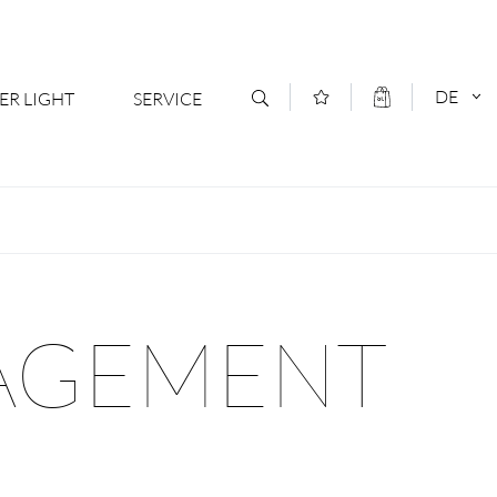
DE
ER LIGHT
SERVICE
Kontakt
DEUTSCH
oduktsortiment
News
ENGLISCH
ratoren
Newsletter Anmeldung
NAGEMENT
- Ihr Mehrwert
Downloads & Formulare
rriere
Kataloge