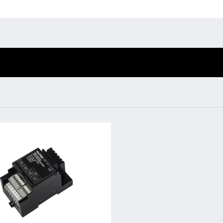
Umweltschutz & 
BL Shine XConfig
BL Shine Netzteile
BL Shine XConfig - Sie
BL Netzteile Basic
stellen Ihr Produkt nach
BL Netzteile Dimmbar
Ihren Wünschen
BL Interieur
zusammen
nge
52 mm
ite
90,0 mm
he
59 mm