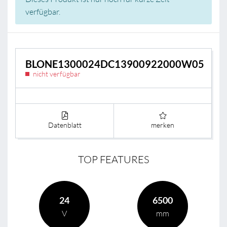
verfügbar.
BLONE1300024DC13900922000W05
nicht verfügbar
Datenblatt
merken
TOP FEATURES
24
6500
V
mm