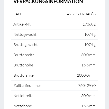
VERPACKUNGSINFORMATION
EAN
4251160704383
Artikel-Nr.
170682
Nettogewicht
1074 g
Bruttogewicht
1074 g
Bruttobreite
30,0 mm
Bruttohöhe
16,6 mm
Bruttolänge
2000,0 mm
Zolltarifnummer
76042990
Nettobreite
30,0 mm
Nettohöhe
16.6 mm