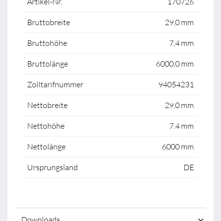
Artikel-Nr.
170726
Bruttobreite
29,0 mm
Bruttohöhe
7,4 mm
Bruttolänge
6000,0 mm
Zolltarifnummer
94054231
Nettobreite
29,0 mm
Nettohöhe
7.4 mm
Nettolänge
6000 mm
Ursprungsland
DE
Downloads