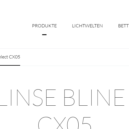
PRODUKTE
LICHTWELTEN
BETT
Über uns
Select CX05
Shine Suite - Pr
Produktkonfigu
LINSE BLINE
Licht nach Maß 
Better Team - Ka
CX05