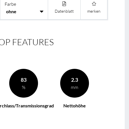
Farbe
BL Casambi
Datenblatt
merken
OP FEATURES
83
2.3
%
mm
rchlass/Transmissionsgrad
Nettohöhe