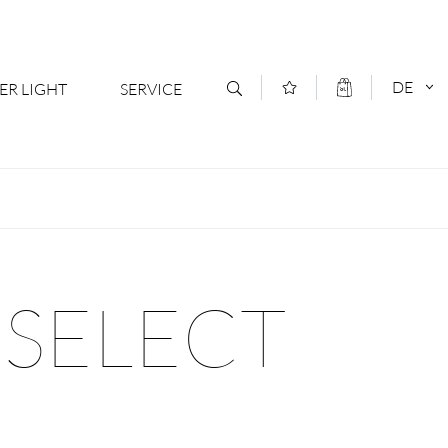
DE
ER LIGHT
SERVICE
Kontakt
DEUTSCH
oduktsortiment
News
ENGLISCH
ratoren
Newsletter Anmeldung
 SELECT
- Ihr Mehrwert
Downloads & Formulare
rriere
Kataloge