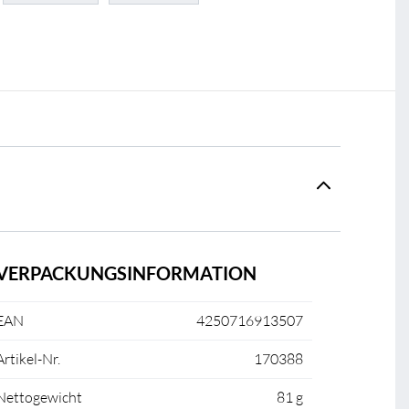
VERPACKUNGSINFORMATION
EAN
4250716913507
Artikel-Nr.
170388
Nettogewicht
81 g