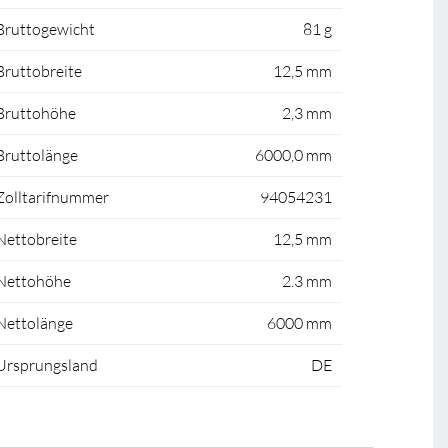
Bruttogewicht
81 g
Bruttobreite
12,5 mm
Bruttohöhe
2,3 mm
Bruttolänge
6000,0 mm
Zolltarifnummer
94054231
Nettobreite
12,5 mm
Nettohöhe
2.3 mm
Nettolänge
6000 mm
Ursprungsland
DE