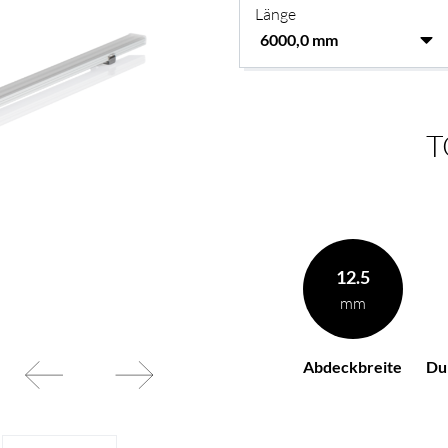
Länge
T
12.5
mm
Abdeckbreite
Du