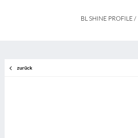
BL SHINE PROFILE 
zurück
BL Shine XConfig
BL Shine XConfig - Sie stellen Ihr Pr
Wünschen zusammen