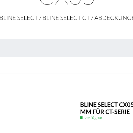
Umweltschutz & 
/ BLINE SELECT / BLINE SELECT CT / ABDECKUNG
BL Shine Netzteile
BLINE SELECT CX
MM FÜR CT-SERIE
odukt nach Ihren
BL Netzteile Basic
verfügbar
BL Netzteile Dimmbar
BL Interieur