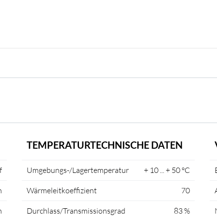
TEMPERATURTECHNISCHE DATEN
f
Umgebungs-/Lagertemperatur
+ 10 ... + 50 °C
m
Wärmeleitkoeffizient
70
m
Durchlass/Transmissionsgrad
83 %