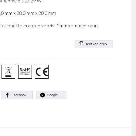
ufnahme bis zu 29 W.
0,0 mm x 20,0 mm x 20,0 mm
u Zuschnitttoleranzen von +/- 2mm kommen kann.
Text kopieren
:
Facebook
Google+