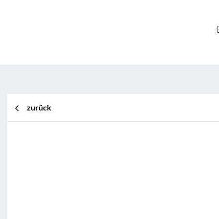
zurück
BL Shine XConfig