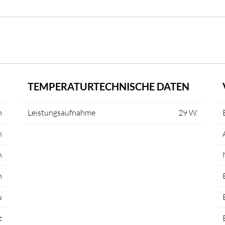
TEMPERATURTECHNISCHE DATEN
m
Leistungsaufnahme
29 W
m
m
m
u
z