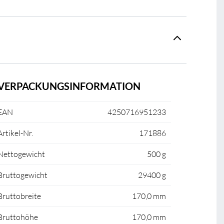
VERPACKUNGSINFORMATION
EAN
4250716951233
Artikel-Nr.
171886
Nettogewicht
500 g
Bruttogewicht
29400 g
Bruttobreite
170,0 mm
Bruttohöhe
170,0 mm