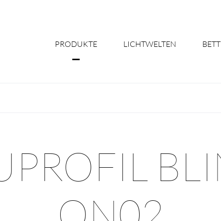
PRODUKTE
LICHTWELTEN
BETT
Über uns
Shine Suite - Pr
Produktkonfigu
PROFIL BLI
Licht nach Maß 
Better Team - Ka
ON02