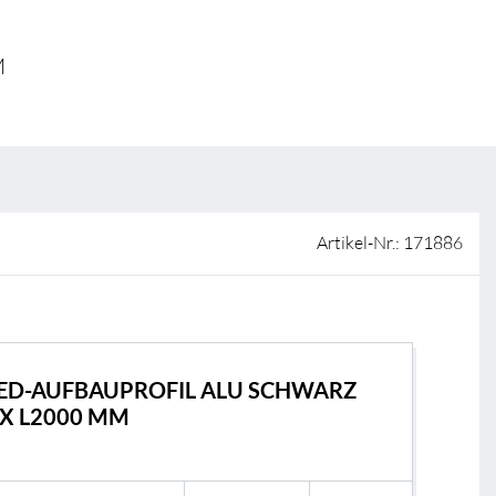
ISO-Zertifizierung
Verkaufsstellen
M
AGB & Garantiebedingungen
Lieferantenportal
FAQ
Artikel-Nr.: 171886
LED-AUFBAUPROFIL ALU SCHWARZ
 X L2000 MM