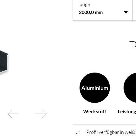
Länge
hren Wünschen zusammen
BL Netzteile Basic
BL Netzteile Dimmbar
BL Interieur
T
Aluminium
Werkstoff
Leistun
Profil verfügbar in weiß