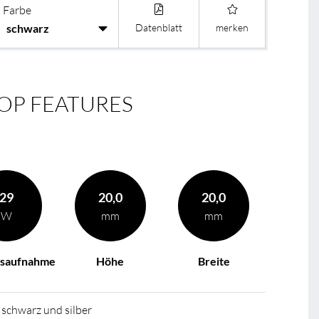
Farbe
Datenblatt
merken
OP FEATURES
29
20,0
20,0
W
mm
mm
gsaufnahme
Höhe
Breite
, schwarz und silber