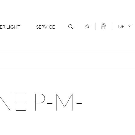
DE
ER LIGHT
SERVICE
Kontakt
DEUTSCH
oduktsortiment
News
ENGLISCH
ratoren
Newsletter Anmeldung
NE P-M-
- Ihr Mehrwert
Downloads & Formulare
rriere
Kataloge