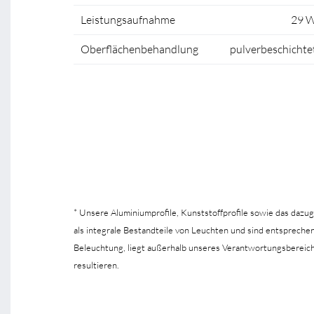
Leistungsaufnahme
29 
Oberflächenbehandlung
pulverbeschichte
* Unsere Aluminiumprofile, Kunststoffprofile sowie das dazu
als integrale Bestandteile von Leuchten und sind entsprec
Beleuchtung, liegt außerhalb unseres Verantwortungsbereic
resultieren.