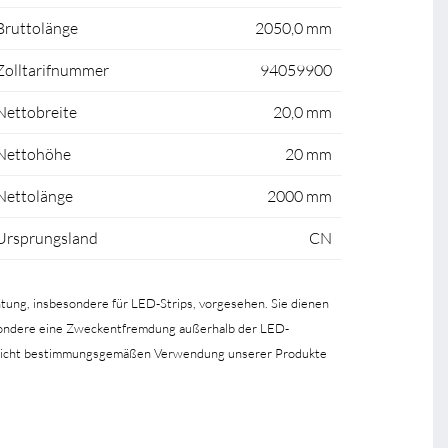
Bruttolänge
2050,0 mm
Zolltarifnummer
94059900
Nettobreite
20,0 mm
Nettohöhe
20 mm
Nettolänge
2000 mm
Ursprungsland
CN
htung, insbesondere für LED-Strips, vorgesehen. Sie dienen
esondere eine Zweckentfremdung außerhalb der LED-
er nicht bestimmungsgemäßen Verwendung unserer Produkte