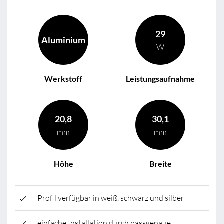
29
Aluminium
W
Werkstoff
Leistungsaufnahme
20,8
30,1
mm
mm
Höhe
Breite
Profil verfügbar in weiß, schwarz und silber
einfache Installation durch passgenaue