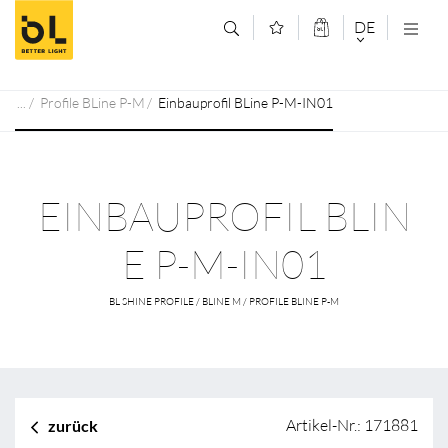
Zum Inhalt springen (Alt+0)
Zum Hauptmenü springen (Alt+1)
DE
DEUTSCH
Profile BLine P-M
Einbauprofil BLine P-M-IN01
ENGLISCH
EINBAUPROFIL BLIN
E P-M-IN01
BL SHINE PROFILE / BLINE M / PROFILE BLINE P-M
Artikel-Nr.: 171881
zurück