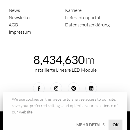
News
Karriere
Newsletter
Lieferantenportal
AGB
Datenschutzerklärung
Impressum
m
8,434,630
Installierte Lineare LED Module
We use cookies on this website to analyse access to our site,
save your preferred settings and optimise your experience of
our website.
© 2026 - BILTON LEDON Technology GmbH
MEHR DETAILS
OK