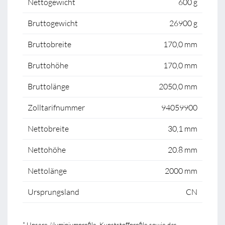
Nettogewicht
600 g
Bruttogewicht
26900 g
Bruttobreite
170,0 mm
Bruttohöhe
170,0 mm
Bruttolänge
2050,0 mm
Zolltarifnummer
94059900
Nettobreite
30,1 mm
Nettohöhe
20.8 mm
Nettolänge
2000 mm
Ursprungsland
CN
* Unsere Aluminiumprofile, Kunststoffprofile sowie das