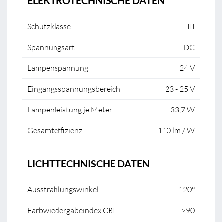
ELEKTROTECHNISCHE DATEN
Schutzklasse
III
Spannungsart
DC
Lampenspannung
24 V
Eingangsspannungsbereich
23 - 25 V
Lampenleistung je Meter
33,7 W
Gesamteffizienz
110 lm / W
LICHTTECHNISCHE DATEN
Ausstrahlungswinkel
120°
Farbwiedergabeindex CRI
>90