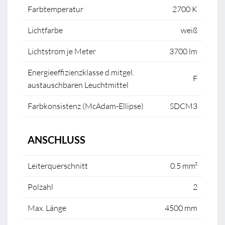
Farbtemperatur
2700 K
Lichtfarbe
weiß
Lichtstrom je Meter
3700 lm
Energieeffizienzklasse d.mitgel.
F
austauschbaren Leuchtmittel
Farbkonsistenz (McAdam-Ellipse)
SDCM3
ANSCHLUSS
Leiterquerschnitt
0.5 mm²
Polzahl
2
Max. Länge
4500 mm