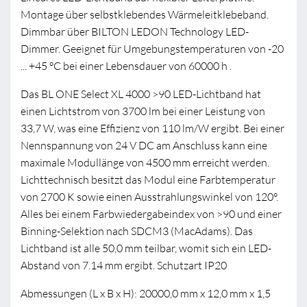
Montage über selbstklebendes Wärmeleitklebeband.
Dimmbar über BILTON LEDON Technology LED-
Dimmer. Geeignet für Umgebungstemperaturen von -20
... +45 °C bei einer Lebensdauer von 60000 h .
Das BL ONE Select XL 4000 >90 LED-Lichtband hat
einen Lichtstrom von 3700 lm bei einer Leistung von
33,7 W, was eine Effizienz von 110 lm/W ergibt. Bei einer
Nennspannung von 24 V DC am Anschluss kann eine
maximale Modullänge von 4500 mm erreicht werden.
Lichttechnisch besitzt das Modul eine Farbtemperatur
von 2700 K sowie einen Ausstrahlungswinkel von 120°.
Alles bei einem Farbwiedergabeindex von >90 und einer
Binning-Selektion nach SDCM3 (MacAdams). Das
Lichtband ist alle 50,0 mm teilbar, womit sich ein LED-
Abstand von 7.14 mm ergibt. Schutzart IP20
Abmessungen (L x B x H): 20000,0 mm x 12,0 mm x 1,5