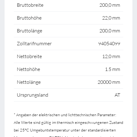
Bruttobreite
200,0 mm
Bruttohöhe
22,0 mm
Bruttolänge
200,0 mm
Zolltarifnummer
94054099
Nettobreite
12,0 mm
Nettohöhe
1.5 mm
Nettolänge
20000 mm
Ursprungsland
AT
* Angaben der elektrischen und lichttechnischen Parameter:
Alle Werte sind gültig im thermisch eingeschwungenen Zustand
bei 25°C Umgebuntstemperatur unter der standardisierten