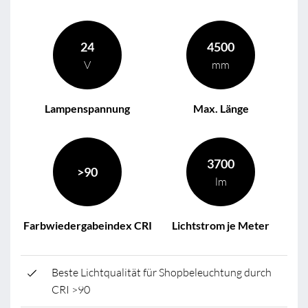
24
4500
V
mm
Lampenspannung
Max. Länge
3700
>90
lm
Farbwiedergabeindex CRI
Lichtstrom je Meter
Beste Lichtqualität für Shopbeleuchtung durch
CRI >90