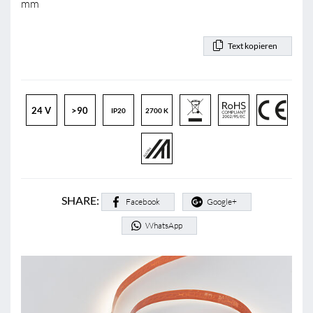
mm
Text kopieren
24 V
>90
IP20
2700 K
SHARE:
Facebook
Google+
WhatsApp