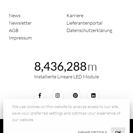
News
Karriere
Newsletter
Lieferantenportal
AGB
Datenschutzerklärung
Impressum
m
8,436,288
Installierte Lineare LED Module
We use cookies on this website to analyse access to our site,
save your preferred settings and optimise your experience of
our website.
© 2026 - BILTON LEDON Technology GmbH
MEHR DETAILS
OK