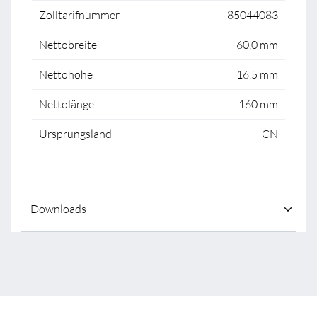
Zolltarifnummer
85044083
Nettobreite
60,0 mm
Nettohöhe
16.5 mm
Nettolänge
160 mm
Ursprungsland
CN
Downloads