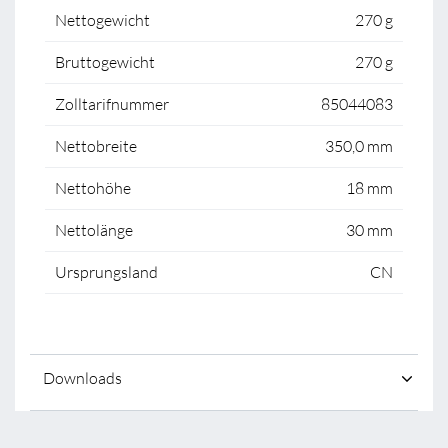
Nettogewicht
270 g
Bruttogewicht
270 g
Zolltarifnummer
85044083
Nettobreite
350,0 mm
Nettohöhe
18 mm
Nettolänge
30 mm
Ursprungsland
CN
Downloads