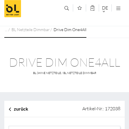
Zum Inhalt springen (Alt+0)
Zum Hauptmenü springen (Alt+1)
DE
DEUTSCH
BL Netzteile Dimmbar
Drive Dim One4All
ENGLISCH
DRIVE DIM ONE4ALL
BL SHINE NETZTEILE / BL NETZTEILE DIMMBAR
Artikel-Nr.: 172038
zurück