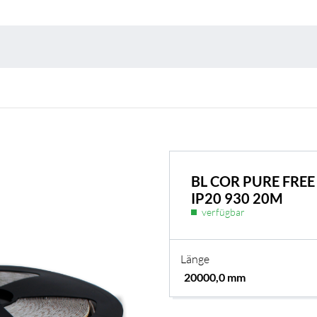
Umweltschutz & 
BL COR PURE FRE
IP20 930 20M
verfügbar
Länge
BL Shine Netzteile