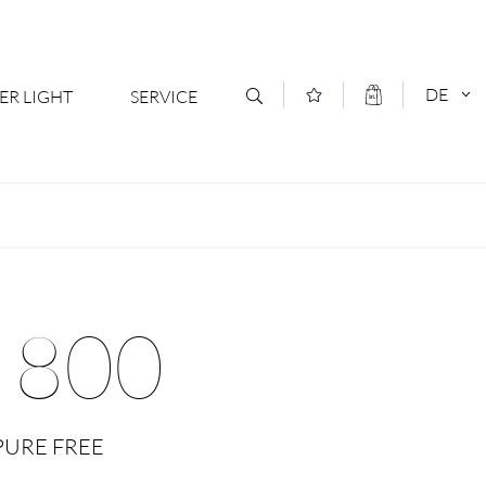
DE
ER LIGHT
SERVICE
Kontakt
DEUTSCH
oduktsortiment
News
ENGLISCH
ratoren
Newsletter Anmeldung
 800
- Ihr Mehrwert
Downloads & Formulare
rriere
Kataloge
 PURE FREE