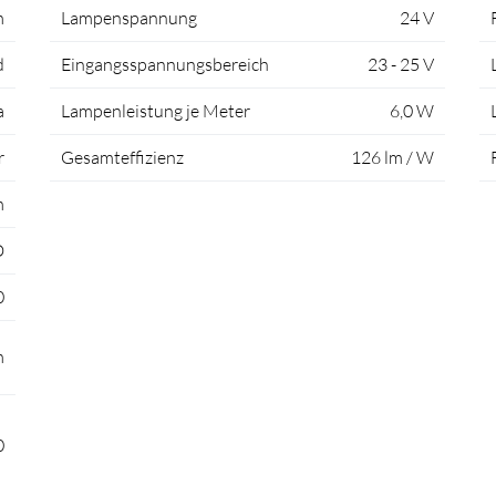
m
Lampenspannung
24 V
d
Eingangsspannungsbereich
23 - 25 V
a
Lampenleistung je Meter
6,0 W
r
Gesamteffizienz
126 lm / W
m
D
0
m
0