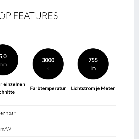
OP FEATURES
5,0
3000
755
mm
K
lm
r einzelnen
Farbtemperatur
Lichtstrom je Meter
chnitte
trennbar
 lm/W