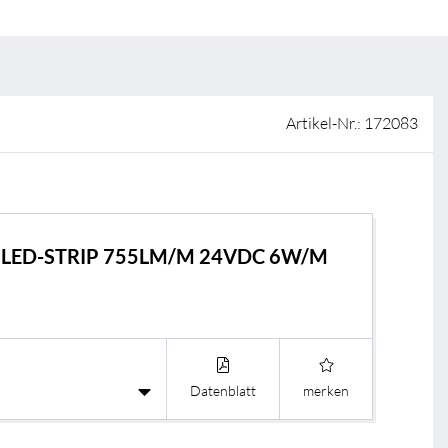
ISO-Zertifizierung
Verkaufsstellen
AGB & Garantiebedingungen
Lieferantenportal
Artikel-Nr.: 172083
FAQ
E LED-STRIP 755LM/M 24VDC 6W/M
Datenblatt
merken