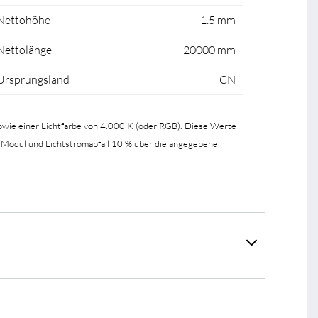
Nettohöhe
1.5 mm
Nettolänge
20000 mm
Ursprungsland
CN
wie einer Lichtfarbe von 4.000 K (oder RGB). Diese Werte
 Modul und Lichtstromabfall 10 % über die angegebene