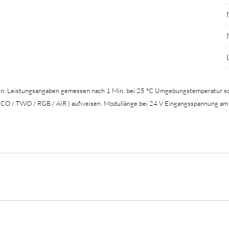
en: Leistungsangaben gemessen nach 1 Min. bei 25 °C Umgebungstemperatur so
 ECO / TWO / RGB / AIR ) aufweisen. Modullänge bei 24 V Eingangsspannung am