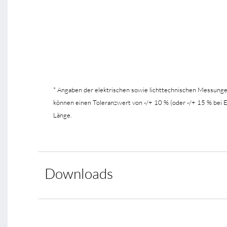
* Angaben der elektrischen sowie lichttechnischen Messung
können einen Toleranzwert von -/+ 10 % (oder -/+ 15 % bei
Länge.
Downloads