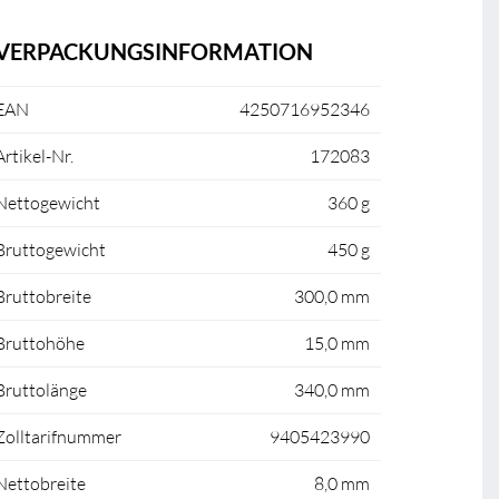
VERPACKUNGSINFORMATION
EAN
4250716952346
Artikel-Nr.
172083
Nettogewicht
360 g
Bruttogewicht
450 g
Bruttobreite
300,0 mm
Bruttohöhe
15,0 mm
Bruttolänge
340,0 mm
Zolltarifnummer
9405423990
Nettobreite
8,0 mm