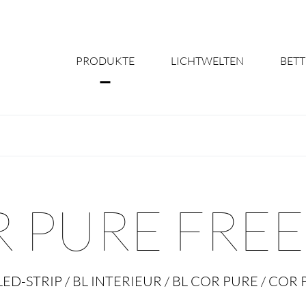
PRODUKTE
LICHTWELTEN
BETT
Über uns
Shine Suite - Pr
Produktkonfigu
 PURE FREE
Licht nach Maß 
Better Team - Ka
LED-STRIP / BL INTERIEUR / BL COR PURE / COR