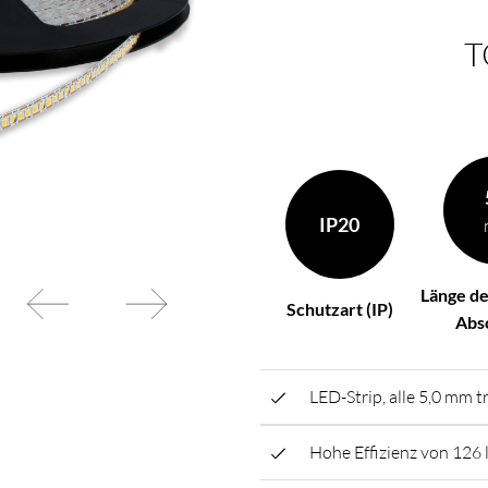
Ihren Wünschen zusammen
BL Netzteile Basic
T
BL Netzteile Dimmbar
BL Interieur
IP20
Länge de
Schutzart (IP)
Abs
LED-Strip, alle 5,0 mm 
Hohe Effizienz von 126