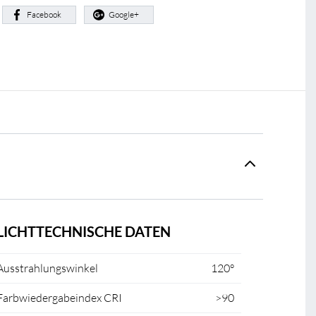
:
Facebook
Google+
LICHTTECHNISCHE DATEN
Ausstrahlungswinkel
120°
Farbwiedergabeindex CRI
>90