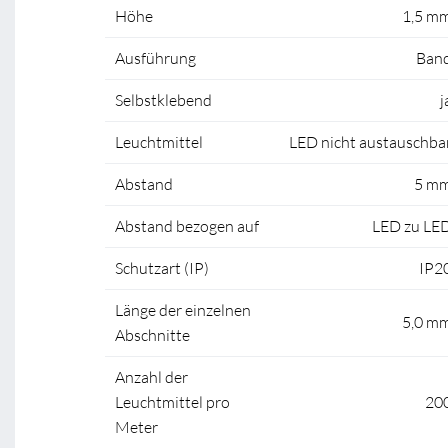
Höhe
1,5 m
Ausführung
Ban
Selbstklebend
j
Leuchtmittel
LED nicht austauschba
Abstand
5 m
Abstand bezogen auf
LED zu LE
Schutzart (IP)
IP2
Länge der einzelnen
5,0 m
Abschnitte
Anzahl der
Leuchtmittel pro
20
Meter