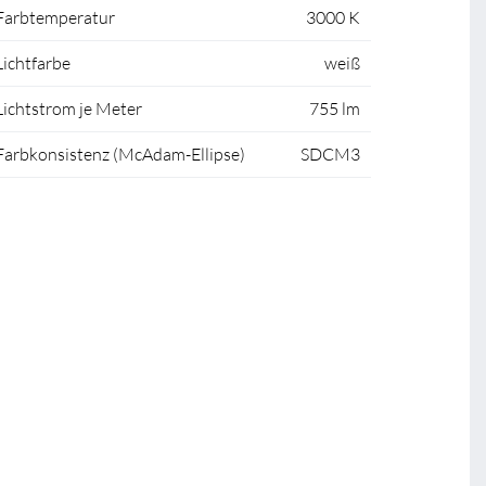
Farbtemperatur
3000 K
Lichtfarbe
weiß
Lichtstrom je Meter
755 lm
Farbkonsistenz (McAdam-Ellipse)
SDCM3