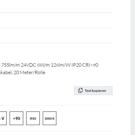
ee 755lm/m 24VDC 6W/m 126lm/W IP20 CRI>90
abel, 20 Meter/Rolle
Text kopieren
 V
>90
IP20
3000 K