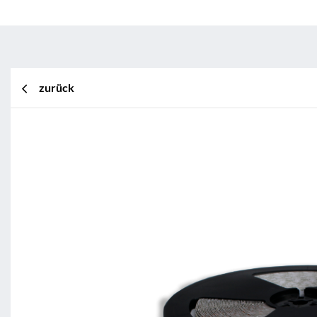
zurück
BL Shine XConfig