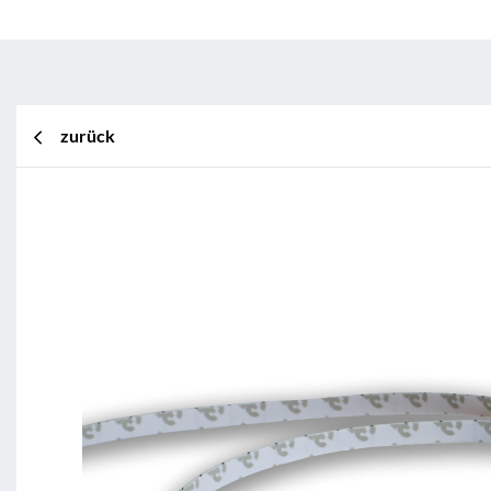
zurück
BL Shine XConfig