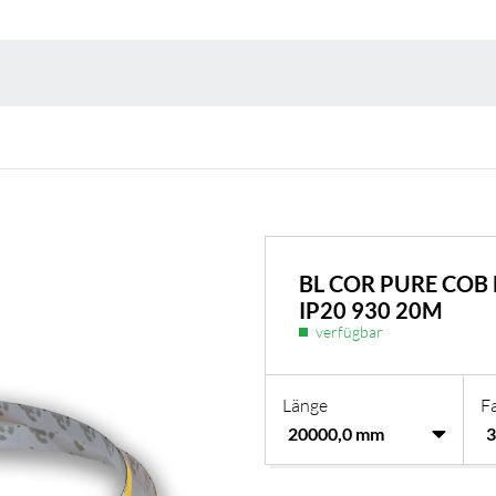
Umweltschutz & 
BL COR PURE COB
IP20 930 20M
verfügbar
Länge
F
BL Shine Netzteile