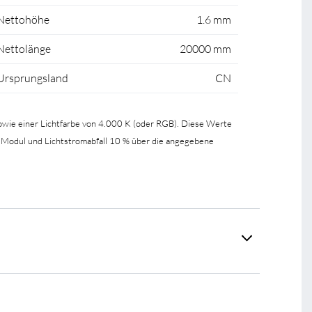
Nettohöhe
1.6 mm
Nettolänge
20000 mm
Ursprungsland
CN
wie einer Lichtfarbe von 4.000 K (oder RGB). Diese Werte
 Modul und Lichtstromabfall 10 % über die angegebene