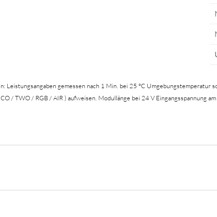
en: Leistungsangaben gemessen nach 1 Min. bei 25 °C Umgebungstemperatur so
 ECO / TWO / RGB / AIR ) aufweisen. Modullänge bei 24 V Eingangsspannung am