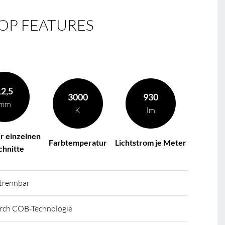
OP FEATURES
12,5
3000
930
mm
K
lm
r einzelnen
Farbtemperatur
Lichtstrom je Meter
chnitte
 trennbar
urch COB-Technologie