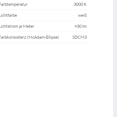
Farbtemperatur
3000 K
Lichtfarbe
weiß
Lichtstrom je Meter
930 lm
Farbkonsistenz (McAdam-Ellipse)
SDCM3