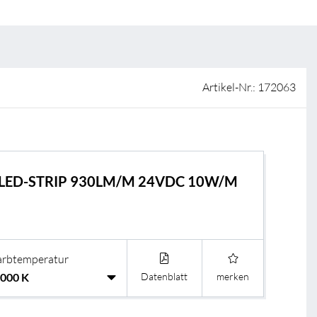
ISO-Zertifizierung
Verkaufsstellen
AGB & Garantiebedingungen
Lieferantenportal
Artikel-Nr.: 172063
FAQ
 LED-STRIP 930LM/M 24VDC 10W/M
arbtemperatur
Datenblatt
merken