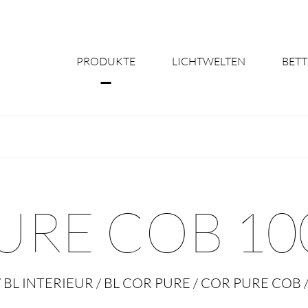
PRODUKTE
LICHTWELTEN
BETT
Über uns
Shine Suite - Pr
Produktkonfigu
URE COB 100
Licht nach Maß 
Better Team - Ka
/ BL INTERIEUR / BL COR PURE / COR PURE COB