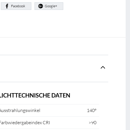
:
Facebook
Google+
LICHTTECHNISCHE DATEN
Ausstrahlungswinkel
140°
Farbwiedergabeindex CRI
>90