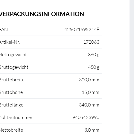
VERPACKUNGSINFORMATION
EAN
4250716952148
Artikel-Nr.
172063
Nettogewicht
360 g
Bruttogewicht
450 g
Bruttobreite
300,0 mm
Bruttohöhe
15,0 mm
Bruttolänge
340,0 mm
Zolltarifnummer
9405423990
Nettobreite
8,0 mm