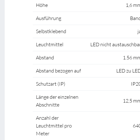
Höhe
1,6 m
Ausführung
Ban
Selbstklebend
j
Leuchtmittel
LED nicht austauschba
Abstand
1.56 m
Abstand bezogen auf
LED zu LE
Schutzart (IP)
IP2
Länge der einzelnen
12,5 m
Abschnitte
Anzahl der
Leuchtmittel pro
64
Meter