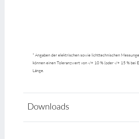
* Angaben der elektrischen sowie lichttechnischen Messung
können einen Toleranzwert von -/+ 10 % (oder -/+ 15 % bei
Länge.
Downloads