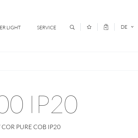
DE
ER LIGHT
SERVICE
Kontakt
DEUTSCH
oduktsortiment
News
ENGLISCH
ratoren
Newsletter Anmeldung
0 IP20
- Ihr Mehrwert
Downloads & Formulare
rriere
Kataloge
 / COR PURE COB IP20