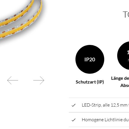
Ihren Wünschen zusammen
BL Netzteile Basic
T
BL Netzteile Dimmbar
BL Interieur
IP20
Länge de
Schutzart (IP)
Abs
LED-Strip, alle 12,5 mm
Homogene Lichtlinie d