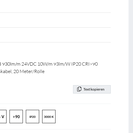
B 930lm/m 24VDC 10W/m 93lm/W IP20 CRI>90
abel, 20 Meter/Rolle
Text kopieren
 V
>90
IP20
3000 K