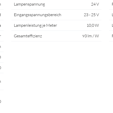
m
Lampenspannung
24 V
d
Eingangsspannungsbereich
23 - 25 V
a
Lampenleistung je Meter
10,0 W
r
Gesamteffizienz
93 lm / W
m
D
0
m
0