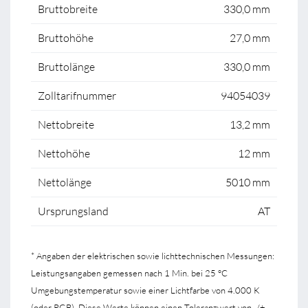
Bruttobreite
330,0 mm
Bruttohöhe
27,0 mm
Bruttolänge
330,0 mm
Zolltarifnummer
94054039
Nettobreite
13,2 mm
Nettohöhe
12 mm
Nettolänge
5010 mm
Ursprungsland
AT
* Angaben der elektrischen sowie lichttechnischen Messungen:
Leistungsangaben gemessen nach 1 Min. bei 25 °C
Umgebungstemperatur sowie einer Lichtfarbe von 4.000 K
(oder RGB). Diese Werte können einen Toleranzwert von -/+