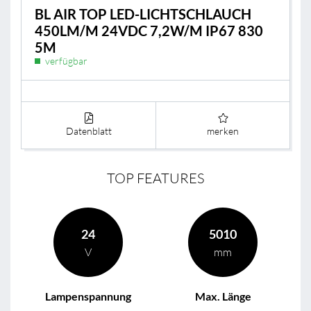
BL AIR TOP LED-LICHTSCHLAUCH
450LM/M 24VDC 7,2W/M IP67 830
5M
verfügbar
Datenblatt
merken
TOP FEATURES
24
5010
V
mm
Lampenspannung
Max. Länge