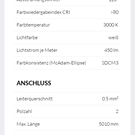
Farbwiedergabeindex CRI
>80
Farbtemperatur
3000 K
Lichtfarbe
weiß
Lichtstrom je Meter
450 lm
Farbkonsistenz (McAdam-Ellipse)
SDCM3
ANSCHLUSS
Leiterquerschnitt
0.5 mm²
Polzahl
2
Max. Länge
5010 mm