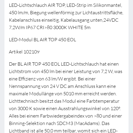
LED-Lichtschlauch AIR TOP, LED-Strip im Silikonmantel,
450 lm/m, Biegung wellenförmig zur Lichtaustrittsfläche,
Kabelanschluss einseitig, Kabelausgang unten,24VDC
7,2W/m IP67 CRI>80 3000K WHITE 5m
LED-Modul BL AIR TOP 450 EOL
Artikel 102109
Der BL AIR TOP 450 EOL LED-Lichtschlauch hat einen
Lichtstrom von 450 lm bei einer Leistung von 7,2 W, was
eine Effizienz von 63 lm/W ergibt. Bei einer
Nennspannung von 24 V DC am Anschluss kann eine
maximale Modullänge von 5010 mm erreicht werden.
Lichttechnisch besitzt das Modul eine Farbtemperatur
von 3000 K sowie einen Ausstrahlungswinkel von 120°.
Alles bei einem Farbwiedergabeindex von >80 und einer
Binning-Selektion nach SDCM3 (MacAdams). Das
Lichtband ist alle 50,0 mm teilbar, womit sich ein LED-