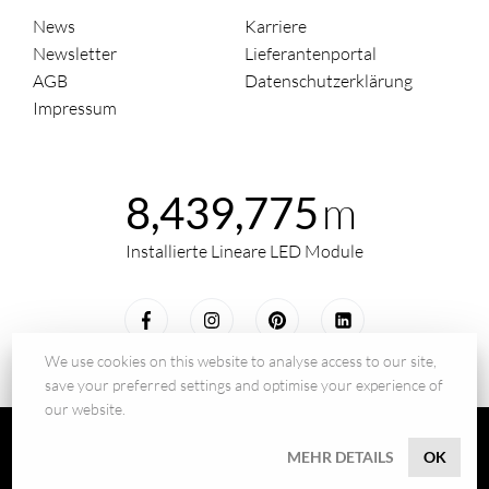
News
Karriere
Newsletter
Lieferantenportal
AGB
Datenschutzerklärung
Impressum
m
8,439,775
Installierte Lineare LED Module
We use cookies on this website to analyse access to our site,
save your preferred settings and optimise your experience of
our website.
© 2026 - BILTON LEDON Technology GmbH
MEHR DETAILS
OK