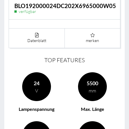
BLO192000024DC202X6965000W05
verfügbar
Datenblatt
merken
TOP FEATURES
24
5500
V
mm
Lampenspannung
Max. Länge