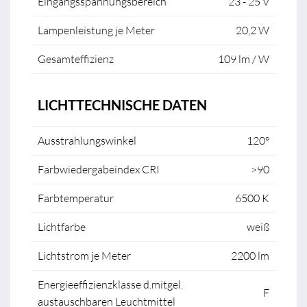
Eingangsspannungsbereich
23 - 25 V
Lampenleistung je Meter
20,2 W
Gesamteffizienz
109 lm / W
LICHTTECHNISCHE DATEN
Ausstrahlungswinkel
120°
Farbwiedergabeindex CRI
>90
Farbtemperatur
6500 K
Lichtfarbe
weiß
Lichtstrom je Meter
2200 lm
Energieeffizienzklasse d.mitgel.
F
austauschbaren Leuchtmittel