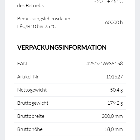
- 20 ... + 45 °C
des Betriebs
Bemessungslebensdauer
60000 h
L80/B10 bei 25 °C
VERPACKUNGSINFORMATION
EAN
4250716935158
Artikel-Nr.
101627
Nettogewicht
50.4 g
Bruttogewicht
179.2 g
Bruttobreite
200,0 mm
Bruttohöhe
18,0 mm