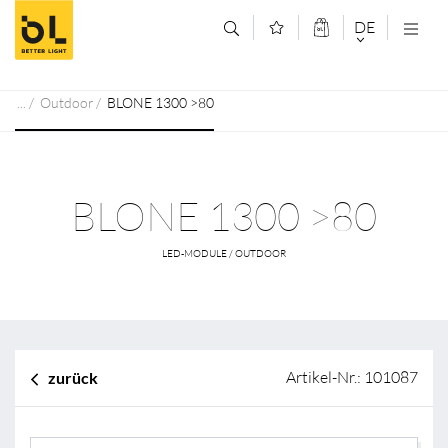
Zum Inhalt springen (Alt+0)
Zum Hauptmenü springen (Alt+1)
DE
DEUTSCH
Outdoor
BLONE 1300 >80
ENGLISCH
BLONE 1300 >80
LED-MODULE / OUTDOOR
Artikel-Nr.: 101087
zurück