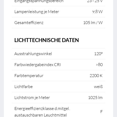
Eingangsspannungsbereich
23 - 25 V
Lampenleistung je Meter
9,8 W
Gesamteffizienz
105 lm / W
LICHTTECHNISCHE DATEN
Ausstrahlungswinkel
120°
Farbwiedergabeindex CRI
>80
Farbtemperatur
2200 K
Lichtfarbe
weiß
Lichtstrom je Meter
1025 lm
Energieeffizienzklasse d.mitgel.
F
austauschbaren Leuchtmittel