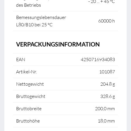
- 20 ... + 45 °C
des Betriebs
Bemessungslebensdauer
60000 h
L80/B10 bei 25 °C
VERPACKUNGSINFORMATION
EAN
4250716934083
Artikel-Nr.
101087
Nettogewicht
204.8 g
Bruttogewicht
328.6 g
Bruttobreite
200,0 mm
Bruttohöhe
18,0 mm