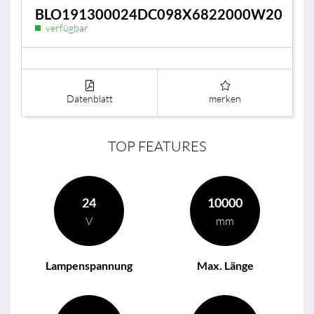
BLO191300024DC098X6822000W20
verfügbar
Datenblatt
merken
TOP FEATURES
24
10000
V
mm
Lampenspannung
Max. Länge