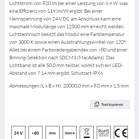
Lichtstrom von 820 lm bei einer Leistung von 6,9 W, was
eine Effizienz von 119 lm/W ergibt. Bei einer
Nennspannung von 24 V DC am Anschluss kann eine
maximale Modullänge von 12500 mm erreicht werden.
Lichttechnisch besitzt das Modul eine Farbtemperatur
von 3000 K sowie einen Ausstrahlungswinkel von 120°.
Alles bei einem Farbwiedergabeindex von >80 und einer
Binning-Selektion nach SDCM3 (MacAdams). Das
Lichtband ist alle 50,0 mm teilbar, womit sich ein LED-
Abstand von 7.14 mm ergibt. Schutzart IPX6
Abmessungen (L x B x H): 20000,0 mm x 8,0 mm x 1,5 mm
Text kopieren
24 V
>80
IPX6
3000 K