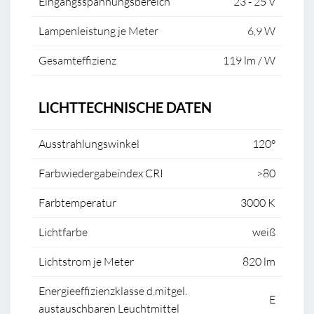
Eingangsspannungsbereich
23 - 25 V
Lampenleistung je Meter
6,9 W
Gesamteffizienz
119 lm / W
LICHTTECHNISCHE DATEN
Ausstrahlungswinkel
120°
Farbwiedergabeindex CRI
>80
Farbtemperatur
3000 K
Lichtfarbe
weiß
Lichtstrom je Meter
820 lm
Energieeffizienzklasse d.mitgel.
E
austauschbaren Leuchtmittel