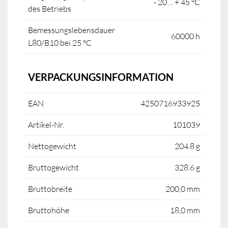
- 20 ... + 45 °C
des Betriebs
Bemessungslebensdauer
60000 h
L80/B10 bei 25 °C
VERPACKUNGSINFORMATION
EAN
4250716933925
Artikel-Nr.
101039
Nettogewicht
204.8 g
Bruttogewicht
328.6 g
Bruttobreite
200,0 mm
Bruttohöhe
18,0 mm