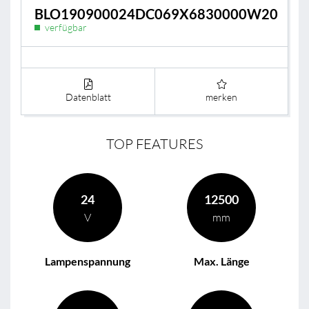
BLO190900024DC069X6830000W20
verfügbar
Datenblatt
merken
TOP FEATURES
24
12500
V
mm
Lampenspannung
Max. Länge