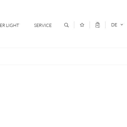
DE
ER LIGHT
SERVICE
Kontakt
DEUTSCH
oduktsortiment
News
ENGLISCH
ratoren
Newsletter Anmeldung
- Ihr Mehrwert
Downloads & Formulare
rriere
Kataloge