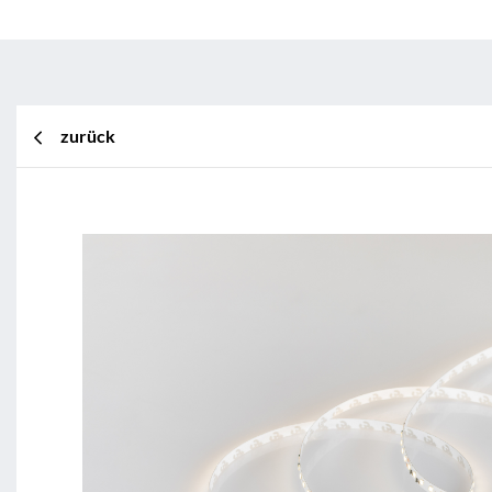
zurück
BL Shine XConfig