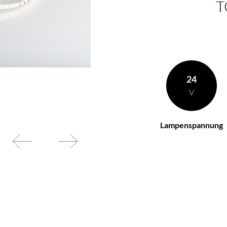
T
en Wünschen zusammen
BL Netzteile Basic
BL Netzteile Dimmbar
BL Interieur
24
V
Lampenspannung