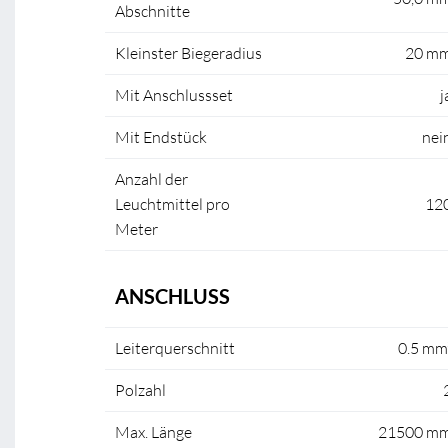
Abschnitte
Kleinster Biegeradius
20 m
Mit Anschlussset
j
Mit Endstück
nei
Anzahl der
Leuchtmittel pro
12
Meter
ANSCHLUSS
Leiterquerschnitt
0.5 mm
Polzahl
Max. Länge
21500 m