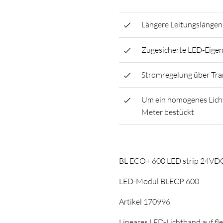
Längere Leitungslängen 
Zugesicherte LED-Eigens
Stromregelung über Tra
Um ein homogenes Licht
Meter bestückt
BL ECO+ 600 LED strip 24V
LED-Modul BLECP 600
Artikel 170996
Lineares LED-Lichtband auf fle