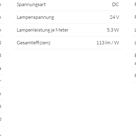
m
Spannungsart
DC
m
Lampenspannung
24 V
m
Lampenleistung je Meter
5,3 W
ß
Gesamteffizienz
113 lm / W
d
a
r
m
D
0
m