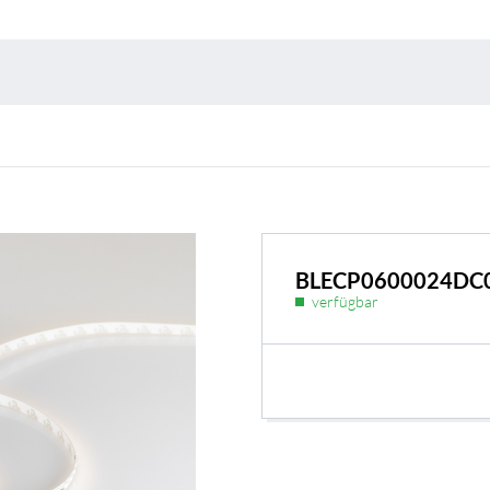
Umweltschutz & 
BLECP0600024DC
verfügbar
BL Shine Netzteile