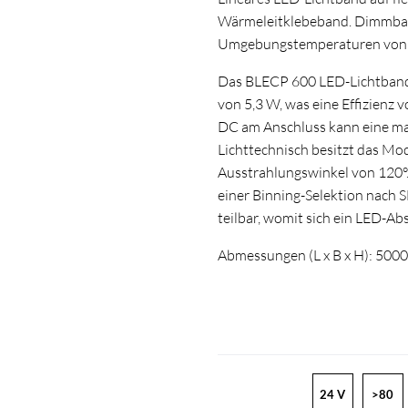
Wärmeleitklebeband. Dimmbar
Umgebungstemperaturen von -20
Das BLECP 600 LED-Lichtband h
von 5,3 W, was eine Effizienz
DC am Anschluss kann eine m
Lichttechnisch besitzt das Mo
Ausstrahlungswinkel von 120°
einer Binning-Selektion nach
teilbar, womit sich ein LED-Ab
Abmessungen (L x B x H): 500
24 V
>80