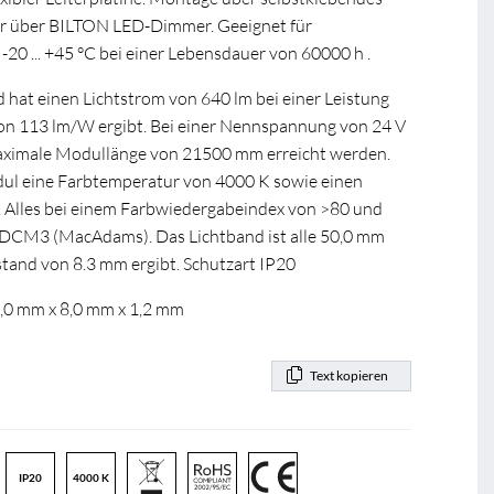
 über BILTON LED-Dimmer. Geeignet für
 ... +45 °C bei einer Lebensdauer von 60000 h .
at einen Lichtstrom von 640 lm bei einer Leistung
 von 113 lm/W ergibt. Bei einer Nennspannung von 24 V
aximale Modullänge von 21500 mm erreicht werden.
dul eine Farbtemperatur von 4000 K sowie einen
. Alles bei einem Farbwiedergabeindex von >80 und
 SDCM3 (MacAdams). Das Lichtband ist alle 50,0 mm
stand von 8.3 mm ergibt. Schutzart IP20
0,0 mm x 8,0 mm x 1,2 mm
Text kopieren
IP20
4000 K