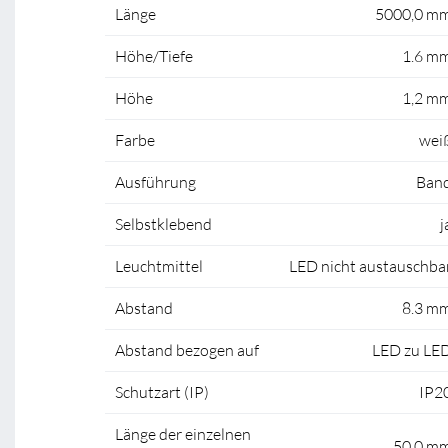
Länge
5000,0 m
Höhe/Tiefe
1.6 m
Höhe
1,2 m
Farbe
wei
Ausführung
Ban
Selbstklebend
j
Leuchtmittel
LED nicht austauschba
Abstand
8.3 m
Abstand bezogen auf
LED zu LE
Schutzart (IP)
IP2
Länge der einzelnen
50,0 m