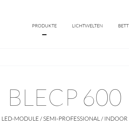
PRODUKTE
LICHTWELTEN
BETT
Über uns
Shine Suite - Pr
Produktkonfigu
BLECP 600
Licht nach Maß 
Better Team - Ka
LED-MODULE / SEMI-PROFESSIONAL / INDOOR