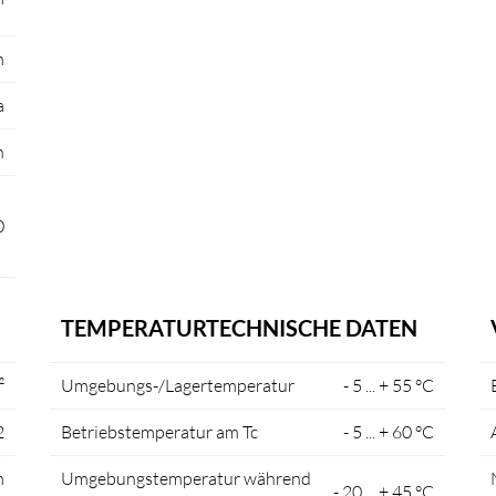
m
a
n
0
TEMPERATURTECHNISCHE DATEN
²
Umgebungs-/Lagertemperatur
- 5 ... + 55 °C
2
Betriebstemperatur am Tc
- 5 ... + 60 °C
m
Umgebungstemperatur während
- 20 ... + 45 °C