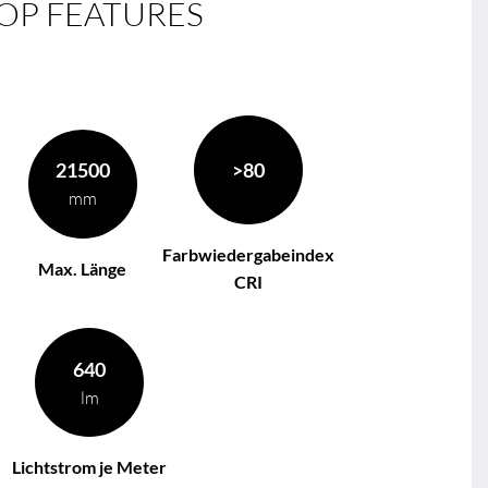
OP FEATURES
21500
>80
mm
Farbwiedergabeindex
Max. Länge
CRI
640
lm
Lichtstrom je Meter