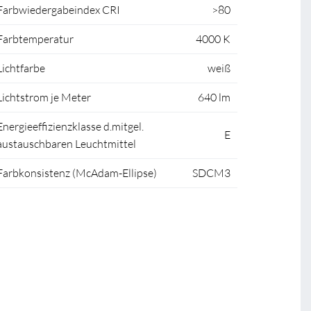
Farbwiedergabeindex CRI
>80
Farbtemperatur
4000 K
Lichtfarbe
weiß
Lichtstrom je Meter
640 lm
Energieeffizienzklasse d.mitgel.
E
austauschbaren Leuchtmittel
Farbkonsistenz (McAdam-Ellipse)
SDCM3