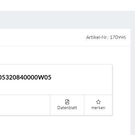
ISO-Zertifizierung
Verkaufsstellen
AGB & Garantiebedingungen
Lieferantenportal
Artikel-Nr.: 170996
FAQ
05320840000W05
Datenblatt
merken