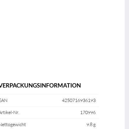
VERPACKUNGSINFORMATION
EAN
4250716936193
Artikel-Nr.
170996
Nettogewicht
9.8 g