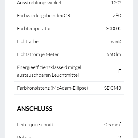
Ausstrahlungswinkel
120°
Farbwiedergabeindex CRI
>80
Farbtemperatur
3000 K
Lichtfarbe
weiß
Lichtstrom je Meter
560 lm
Energieeffizienzklasse d.mitgel.
F
austauschbaren Leuchtmittel
Farbkonsistenz (McAdam-Ellipse)
SDCM3
ANSCHLUSS
Leiterquerschnitt
0.5 mm²
Polzahl
2