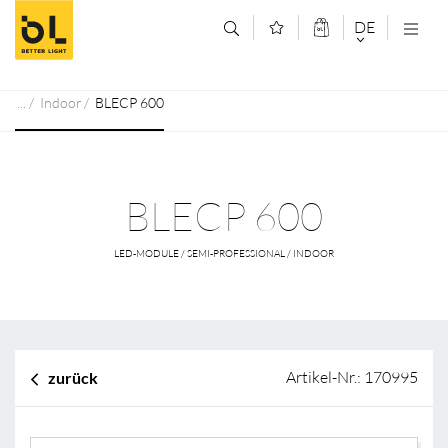
Zum Inhalt springen (Alt+0)
Zum Hauptmenü springen (Alt+1)
DE
DEUTSCH
Indoor
BLECP 600
ENGLISCH
BLECP 600
LED-MODULE / SEMI-PROFESSIONAL / INDOOR
Artikel-Nr.: 170995
zurück