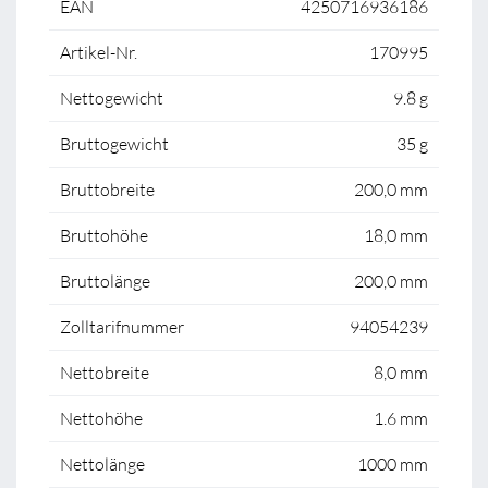
EAN
4250716936186
Artikel-Nr.
170995
Nettogewicht
9.8 g
Bruttogewicht
35 g
Bruttobreite
200,0 mm
Bruttohöhe
18,0 mm
Bruttolänge
200,0 mm
Zolltarifnummer
94054239
Nettobreite
8,0 mm
Nettohöhe
1.6 mm
Nettolänge
1000 mm