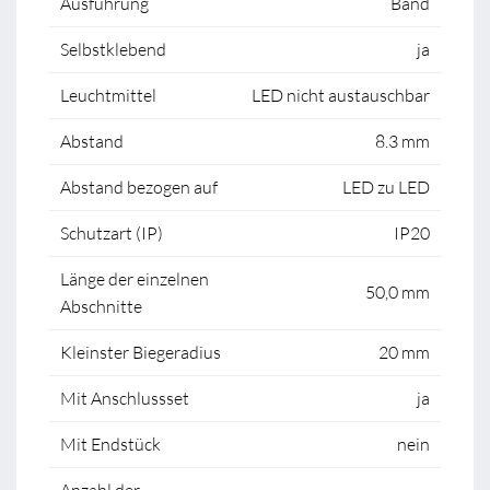
Ausführung
Band
Selbstklebend
ja
Leuchtmittel
LED nicht austauschbar
Abstand
8.3 mm
Abstand bezogen auf
LED zu LED
Schutzart (IP)
IP20
Länge der einzelnen
50,0 mm
Abschnitte
Kleinster Biegeradius
20 mm
Mit Anschlussset
ja
Mit Endstück
nein