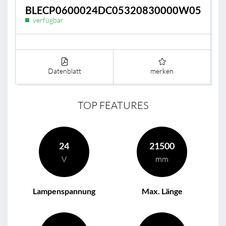
BLECP0600024DC05320830000W05
verfügbar
Datenblatt
merken
TOP FEATURES
24
21500
V
mm
Lampenspannung
Max. Länge