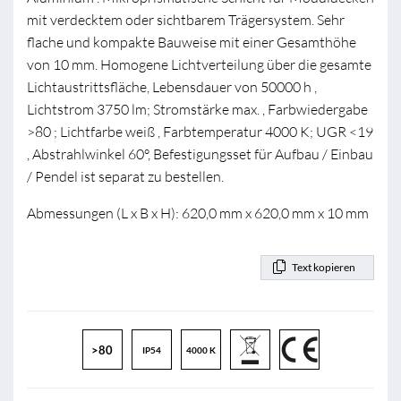
mit verdecktem oder sichtbarem Trägersystem. Sehr
flache und kompakte Bauweise mit einer Gesamthöhe
von 10 mm. Homogene Lichtverteilung über die gesamte
Lichtaustrittsfläche, Lebensdauer von 50000 h ,
Lichtstrom 3750 lm; Stromstärke max. , Farbwiedergabe
>80 ; Lichtfarbe weiß , Farbtemperatur 4000 K; UGR <19
, Abstrahlwinkel 60°, Befestigungsset für Aufbau / Einbau
/ Pendel ist separat zu bestellen.
Abmessungen (L x B x H): 620,0 mm x 620,0 mm x 10 mm
Text kopieren
>80
IP54
4000 K