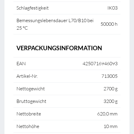
Schlagfestigkeit
IK03
Bemessungslebensdauer L70/B10 bei
50000 h
25 °C
VERPACKUNGSINFORMATION
EAN
4250716946093
Artikel-Nr.
713005
Nettogewicht
2700 g
Bruttogewicht
3200 g
Nettobreite
620,0 mm
Nettohöhe
10 mm