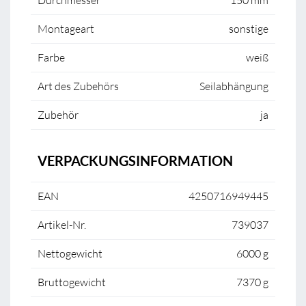
Durchmesser
150 mm
Montageart
sonstige
Farbe
weiß
Art des Zubehörs
Seilabhängung
Zubehör
ja
VERPACKUNGSINFORMATION
EAN
4250716949445
Artikel-Nr.
739037
Nettogewicht
6000 g
Bruttogewicht
7370 g