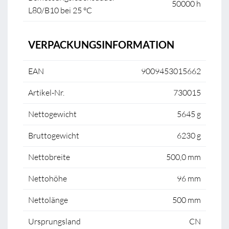
50000 h
L80/B10 bei 25 °C
VERPACKUNGSINFORMATION
EAN
9009453015662
Artikel-Nr.
730015
Nettogewicht
5645 g
Bruttogewicht
6230 g
Nettobreite
500,0 mm
Nettohöhe
96 mm
Nettolänge
500 mm
Ursprungsland
CN