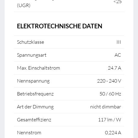
<25
(UGR)
ELEKTROTECHNISCHE DATEN
Schutzklasse
III
Spannungsart
AC
Max. Einschaltstrom
24.7 A
Nennspannung
220 - 240 V
Betriebsfrequenz
50 / 60 Hz
Art der Dimmung
nicht dimmbar
Gesamteffizienz
117 lm / W
Nennstrom
0,224 A