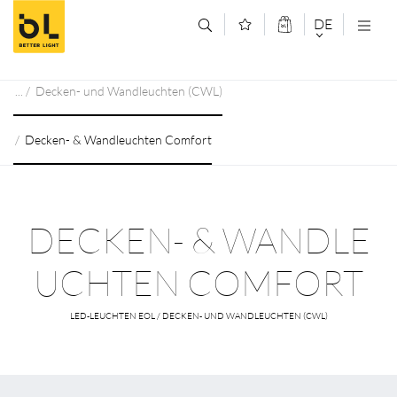
Zum Inhalt springen (Alt+0)
Zum Hauptmenü springen (Alt+1)
DE
DEUTSCH
Decken- und Wandleuchten (CWL)
ENGLISCH
Decken- & Wandleuchten Comfort
DECKEN- & WANDLE
UCHTEN COMFORT
LED-LEUCHTEN EOL / DECKEN- UND WANDLEUCHTEN (CWL)