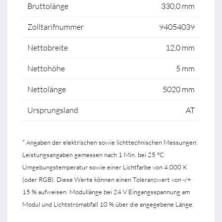
Bruttolänge
330,0 mm
Zolltarifnummer
94054039
Nettobreite
12,0 mm
Nettohöhe
5 mm
Nettolänge
5020 mm
Ursprungsland
AT
* Angaben der elektrischen sowie lichttechnischen Messungen:
Leistungsangaben gemessen nach 1 Min. bei 25 °C
Umgebungstemperatur sowie einer Lichtfarbe von 4.000 K
(oder RGB). Diese Werte können einen Toleranzwert von -/+
15 % aufweisen. Modullänge bei 24 V Eingangsspannung am
Modul und Lichtstromabfall 10 % über die angegebene Länge.