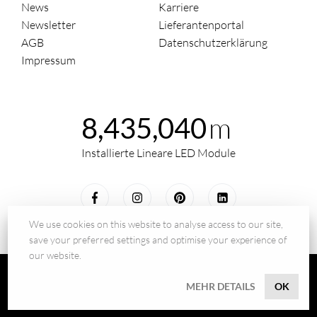
News
Karriere
Newsletter
Lieferantenportal
AGB
Datenschutzerklärung
Impressum
m
8,435,040
Installierte Lineare LED Module
We use cookies on this website to analyse access to our site,
save your preferred settings and optimise your experience of
our website.
© 2026 - BILTON LEDON Technology GmbH
MEHR DETAILS
OK