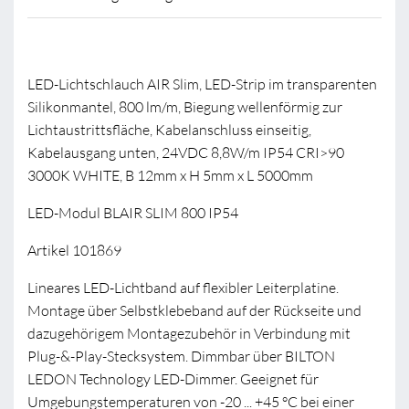
LED-Lichtschlauch AIR Slim, LED-Strip im transparenten
Silikonmantel, 800 lm/m, Biegung wellenförmig zur
Lichtaustrittsfläche, Kabelanschluss einseitig,
Kabelausgang unten, 24VDC 8,8W/m IP54 CRI>90
3000K WHITE, B 12mm x H 5mm x L 5000mm
LED-Modul BLAIR SLIM 800 IP54
Artikel 101869
Lineares LED-Lichtband auf flexibler Leiterplatine.
Montage über Selbstklebeband auf der Rückseite und
dazugehörigem Montagezubehör in Verbindung mit
Plug-&-Play-Stecksystem. Dimmbar über BILTON
LEDON Technology LED-Dimmer. Geeignet für
Umgebungstemperaturen von -20 ... +45 °C bei einer