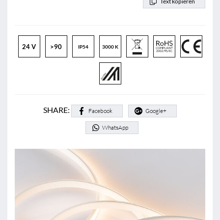
Text kopieren
24 V
>90
IP54
3000 K
SHARE:
Facebook
Google+
WhatsApp