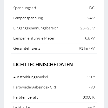
Spannungsart
DC
Lampenspannung
24 V
Eingangsspannungsbereich
23 - 25 V
Lampenleistung je Meter
8,8 W
Gesamteffizienz
91 lm / W
LICHTTECHNISCHE DATEN
Ausstrahlungswinkel
120°
Farbwiedergabeindex CRI
>90
Farbtemperatur
3000 K
Lichtfarbe
weiß