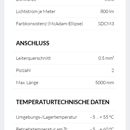
Lichtstrom je Meter
800 lm
Farbkonsistenz (McAdam-Ellipse)
SDCM3
ANSCHLUSS
Leiterquerschnitt
0.5 mm²
Polzahl
2
Max. Länge
5000 mm
TEMPERATURTECHNISCHE DATEN
Umgebungs-/Lagertemperatur
- 5 ... + 55 °C
Betriebstemperatur am Tc
- 5 ... + 60 °C