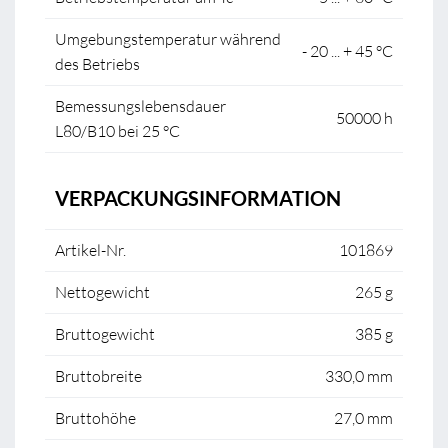
Umgebungstemperatur während
- 20 ... + 45 °C
des Betriebs
Bemessungslebensdauer
50000 h
L80/B10 bei 25 °C
VERPACKUNGSINFORMATION
Artikel-Nr.
101869
Nettogewicht
265 g
Bruttogewicht
385 g
Bruttobreite
330,0 mm
Bruttohöhe
27,0 mm