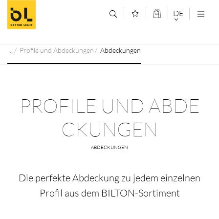
Zum Inhalt springen (Alt+0)
Zum Hauptmenü springen (Alt+1)
DE
DEUTSCH
Profile und Abdeckungen
Abdeckungen
ENGLISCH
PROFILE UND ABDE
CKUNGEN
ABDECKUNGEN
Die perfekte Abdeckung zu jedem einzelnen
Profil aus dem BILTON-Sortiment