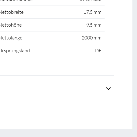
Nettobreite
17,5 mm
Nettohöhe
9.5 mm
Nettolänge
2000 mm
Ursprungsland
DE