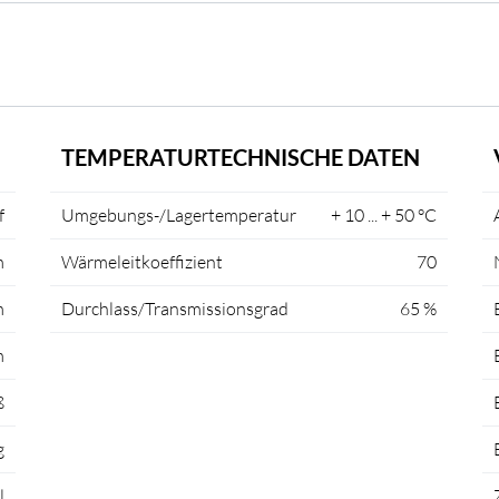
TEMPERATURTECHNISCHE DATEN
f
Umgebungs-/Lagertemperatur
+ 10 ... + 50 °C
m
Wärmeleitkoeffizient
70
m
Durchlass/Transmissionsgrad
65 %
m
ß
g
l