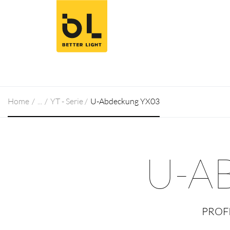
Zum Inhalt springen (Alt+0)
Zum Hauptmenü springen (Alt+1)
Home
YT - Serie
U-Abdeckung YX03
U-A
PROF