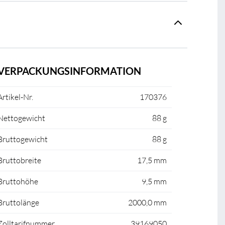
VERPACKUNGSINFORMATION
Artikel-Nr.
170376
Nettogewicht
88 g
Bruttogewicht
88 g
Bruttobreite
17,5 mm
Bruttohöhe
9,5 mm
Bruttolänge
2000,0 mm
Zolltarifnummer
39169050