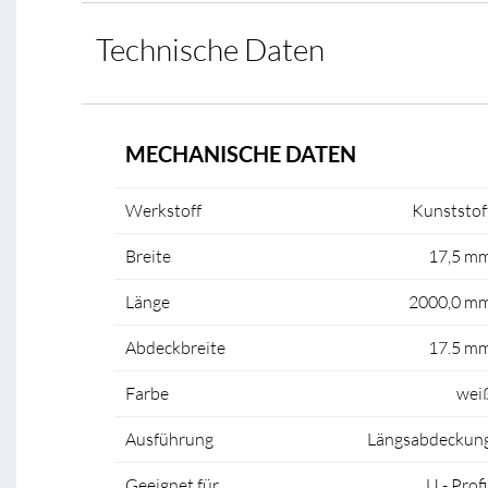
Technische Daten
MECHANISCHE DATEN
Werkstoff
Kunststof
Breite
17,5 m
Länge
2000,0 m
Abdeckbreite
17.5 m
Farbe
wei
Ausführung
Längsabdeckun
Geeignet für
U - Profi