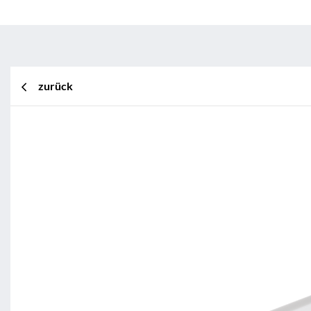
zurück
BL Shine XConfig
BL Shine XConfig - Sie stellen Ih
Wünschen zusammen