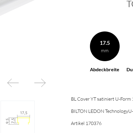
T
17.5
mm
Abdeckbreite
Du
BL Cover YT satiniert U-Fo
BILTON LEDON TechnologyU
Artikel 170376