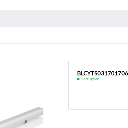
Umweltschutz & 
BLCYTS03170170
verfügbar
BL Shine Netzteile
r Produkt nach Ihren
BL Netzteile Basic
BL Netzteile Dimmbar
BL Interieur