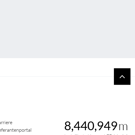
m
8,440,949
rriere
eferantenportal