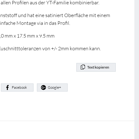
llen Profilen aus der YT-Familie kombinierbar.
ststoff und hat eine satiniert Oberfläche mit einem
nfache Montage via in das Profil.
0,0 mm x 17.5 mm x 9.5 mm
u Zuschnitttoleranzen von +/- 2mm kommen kann.
Text kopieren
:
Facebook
Google+