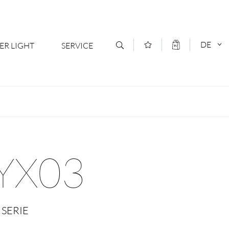
DE
ER LIGHT
SERVICE
Kontakt
DEUTSCH
oduktsortiment
News
ENGLISCH
ratoren
Newsletter Anmeldung
YX03
- Ihr Mehrwert
Downloads & Formulare
rriere
Kataloge
SERIE