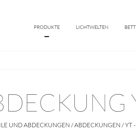
PRODUKTE
LICHTWELTEN
BETT
Über uns
Shine Suite - Pr
Produktkonfigu
BDECKUNG 
Licht nach Maß 
Better Team - Ka
ILE UND ABDECKUNGEN / ABDECKUNGEN / YT - 