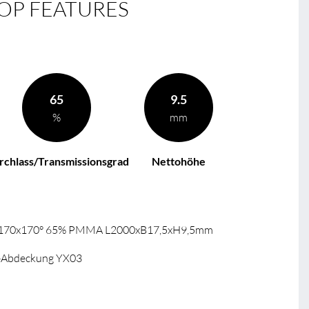
OP FEATURES
65
9.5
%
mm
rchlass/Transmissionsgrad
Nettohöhe
rm 170x170° 65% PMMA L2000xB17,5xH9,5mm
-Abdeckung YX03