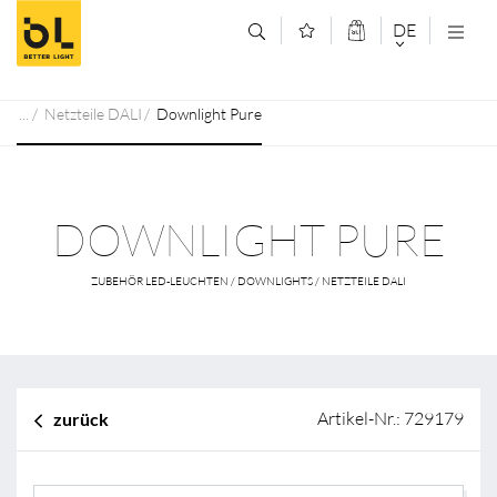
Zum Inhalt springen (Alt+0)
Zum Hauptmenü springen (Alt+1)
DE
DEUTSCH
Netzteile DALI
Downlight Pure
ENGLISCH
DOWNLIGHT PURE
ZUBEHÖR LED-LEUCHTEN / DOWNLIGHTS / NETZTEILE DALI
Artikel-Nr.: 729179
zurück