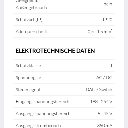
Geeignet für
nein
Außengebrauch
Schutzart (IP)
IP20
Aderquerschnitt
0,5 - 1,5 mm²
ELEKTROTECHNISCHE DATEN
Schutzklasse
II
Spannungsart
AC / DC
Steuersignal
DALI / Switch
Eingangsspannungsbereich
198 - 264 V
Ausgangsspannungsbereich
9 - 45 V
Ausgangsstrombereich
350 mA