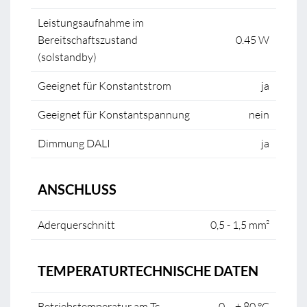
Leistungsaufnahme im
Bereitschaftszustand
0.45 W
(solstandby)
Geeignet für Konstantstrom
ja
Geeignet für Konstantspannung
nein
Dimmung DALI
ja
ANSCHLUSS
Aderquerschnitt
0,5 - 1,5 mm²
TEMPERATURTECHNISCHE DATEN
Betriebstemperatur am Tc
0 ... + 80 °C