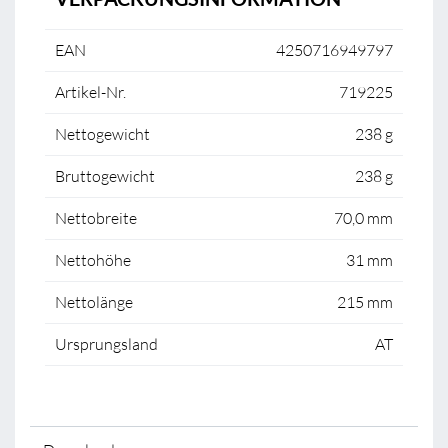
EAN
4250716949797
Artikel-Nr.
719225
Nettogewicht
238 g
Bruttogewicht
238 g
Nettobreite
70,0 mm
Nettohöhe
31 mm
Nettolänge
215 mm
Ursprungsland
AT