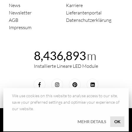
News
Karriere
Newsletter
Lieferantenportal
AGB
Datenschutzerklärung
Impressum
m
8,436,893
Installierte Lineare LED Module
We use cookies on this website to analyse access to our site,
save your preferred settings and optimise your experience of
our website.
© 2026 - BILTON LEDON Technology GmbH
MEHR DETAILS
OK