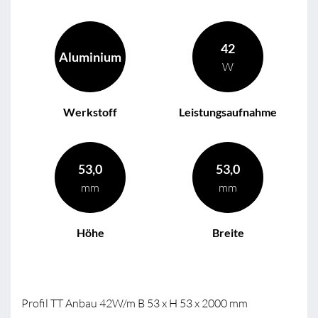
42
Aluminium
W
Werkstoff
Leistungsaufnahme
53,0
53,0
mm
mm
Höhe
Breite
Profil TT Anbau 42W/m B 53 x H 53 x 2000 mm