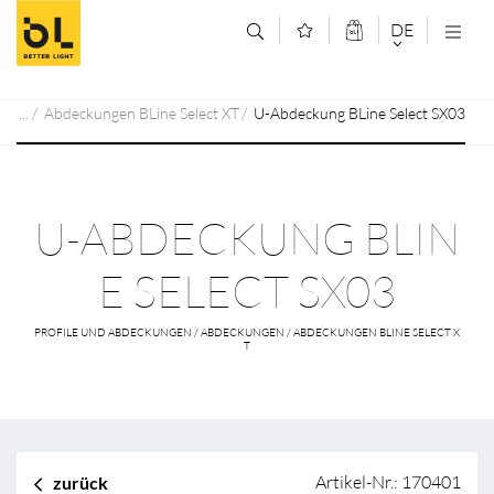
Zum Inhalt springen (Alt+0)
Zum Hauptmenü springen (Alt+1)
DE
DEUTSCH
Abdeckungen BLine Select XT
U-Abdeckung BLine Select SX03
ENGLISCH
U-ABDECKUNG BLIN
E SELECT SX03
PROFILE UND ABDECKUNGEN / ABDECKUNGEN / ABDECKUNGEN BLINE SELECT X
T
Artikel-Nr.: 170401
zurück