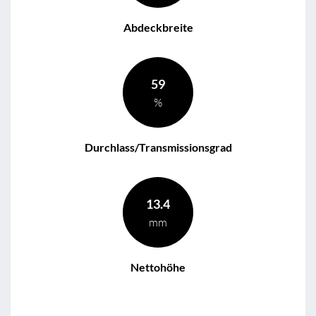
Abdeckbreite
59
%
Durchlass/Transmissionsgrad
13.4
mm
Nettohöhe