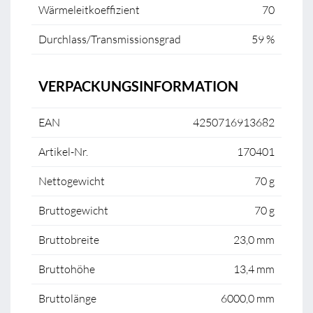
Wärmeleitkoeffizient
70
Durchlass/Transmissionsgrad
59 %
VERPACKUNGSINFORMATION
EAN
4250716913682
Artikel-Nr.
170401
Nettogewicht
70 g
Bruttogewicht
70 g
Bruttobreite
23,0 mm
Bruttohöhe
13,4 mm
Bruttolänge
6000,0 mm