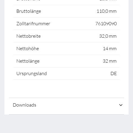
Bruttolänge
110,0 mm
Zolltarifnummer
76109090
Nettobreite
32,0 mm
Nettohöhe
14 mm
Nettolänge
32 mm
Ursprungsland
DE
Downloads