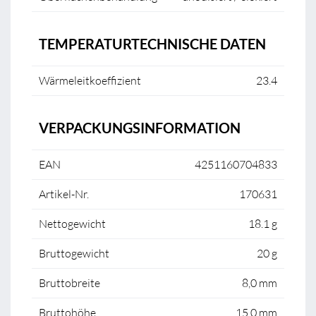
TEMPERATURTECHNISCHE DATEN
Wärmeleitkoeffizient
23.4
VERPACKUNGSINFORMATION
EAN
4251160704833
Artikel-Nr.
170631
Nettogewicht
18.1 g
Bruttogewicht
20 g
Bruttobreite
8,0 mm
Bruttohöhe
15,0 mm