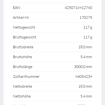
EAN
4250716912760
Artikel-Nr.
170275
Nettogewicht
117 g
Bruttogewicht
117 g
Bruttobreite
18,0 mm
Bruttohöhe
5,4 mm
Bruttolänge
3000,0 mm
Zolltarifnummer
94054239
Nettobreite
18,0 mm
Nettohöhe
5.4 mm