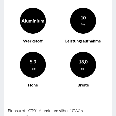
10
Aluminium
W
Werkstoff
Leistungsaufnahme
5,3
18,0
mm
mm
Höhe
Breite
Einbaurofil CT01 Aluminium silber 10W/m