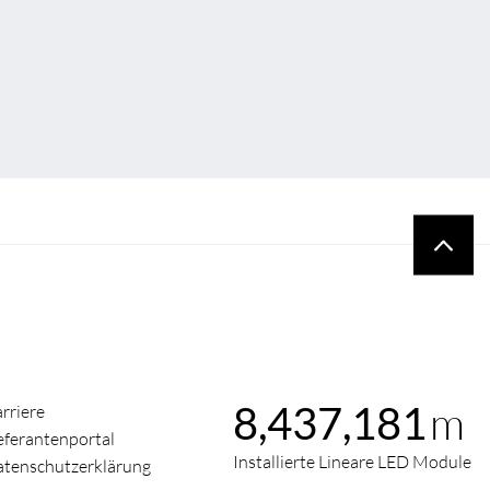
m
8,437,181
rriere
eferantenportal
Installierte Lineare LED Module
tenschutzerklärung