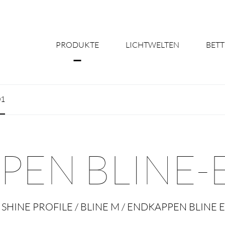
PRODUKTE
LICHTWELTEN
BETT
Über uns
01
Shine Suite - Pr
Produktkonfigu
EN BLINE-
Licht nach Maß 
Better Team - Ka
 SHINE PROFILE / BLINE M / ENDKAPPEN BLINE 