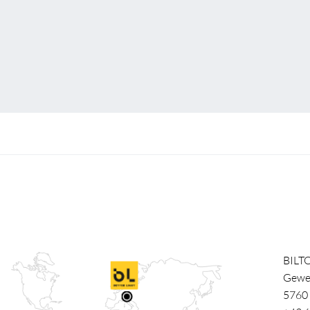
BILT
Gewe
5760