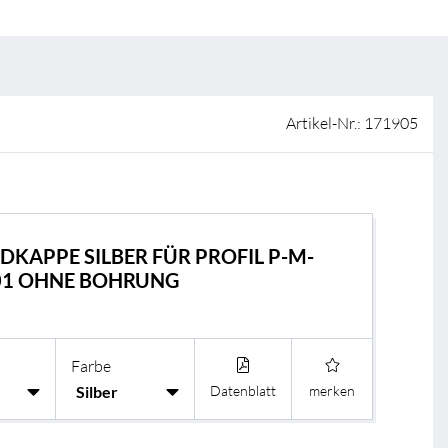
ISO-Zertifizierung
Verkaufsstellen
AGB & Garantiebedingungen
Lieferantenportal
Artikel-Nr.: 171905
FAQ
NDKAPPE SILBER FÜR PROFIL P-M-
M-01 OHNE BOHRUNG
BL Shine Licht
BL Controller
Farbe
BL Funk Controll
Datenblatt
merken
BL DALI Controll
BL Casambi