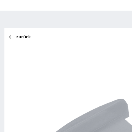
zurück
BL Shine XConfig
BL Shine XConfig - Sie stellen Ih
Wünschen zusammen