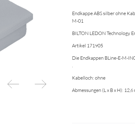
Endkappe ABS silber ohne Kab
M-01
BILTON LEDON Technology E
Artikel 171905
Die Endkappen BLine-E-M-IN01 
.
Kabelloch: ohne
Abmessungen (L x B x H): 12,