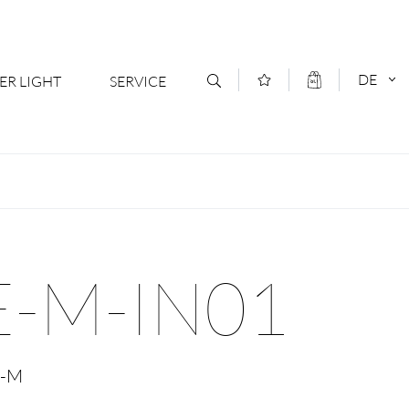
DE
ER LIGHT
SERVICE
Kontakt
DEUTSCH
oduktsortiment
News
ENGLISCH
ratoren
Newsletter Anmeldung
E-M-IN01
- Ihr Mehrwert
Downloads & Formulare
rriere
Kataloge
E-M