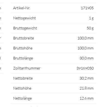
m
Artikel-Nr.
171905
m
Nettogewicht
1 g
m
Bruttogewicht
50 g
r
Bruttobreite
100,0 mm
e
Bruttohöhe
100,0 mm
l
Bruttolänge
30,0 mm
e
Zolltarifnummer
39169050
Nettobreite
30,2 mm
Nettohöhe
21.8 mm
Nettolänge
12.6 mm