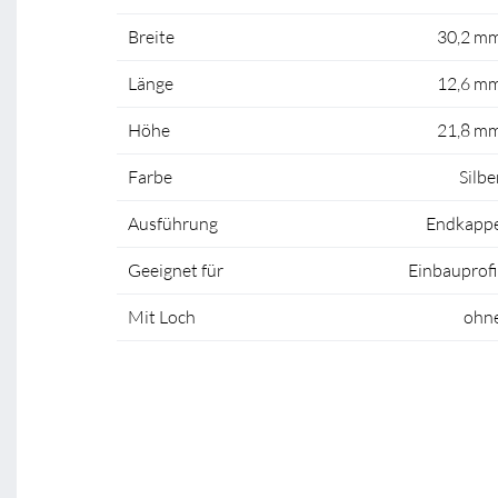
Breite
30,2 m
Länge
12,6 m
Höhe
21,8 m
Farbe
Silbe
Ausführung
Endkapp
Geeignet für
Einbauprofi
Mit Loch
ohn