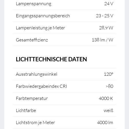
Lampenspannung
24 V
Eingangsspannungsbereich
23 - 25 V
Lampenleistung je Meter
28,9 W
Gesamteffizienz
138 lm / W
LICHTTECHNISCHE DATEN
Ausstrahlungswinkel
120°
Farbwiedergabeindex CRI
>80
Farbtemperatur
4000 K
Lichtfarbe
weiß
Lichtstrom je Meter
4000 lm