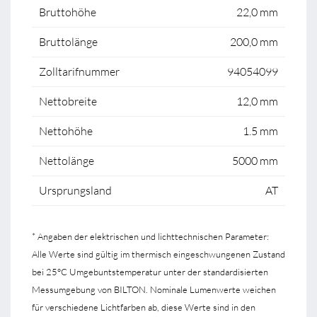
Bruttohöhe
22,0 mm
Bruttolänge
200,0 mm
Zolltarifnummer
94054099
Nettobreite
12,0 mm
Nettohöhe
1.5 mm
Nettolänge
5000 mm
Ursprungsland
AT
* Angaben der elektrischen und lichttechnischen Parameter:
Alle Werte sind gültig im thermisch eingeschwungenen Zustand
bei 25°C Umgebuntstemperatur unter der standardisierten
Messumgebung von BILTON. Nominale Lumenwerte weichen
für verschiedene Lichtfarben ab, diese Werte sind in den