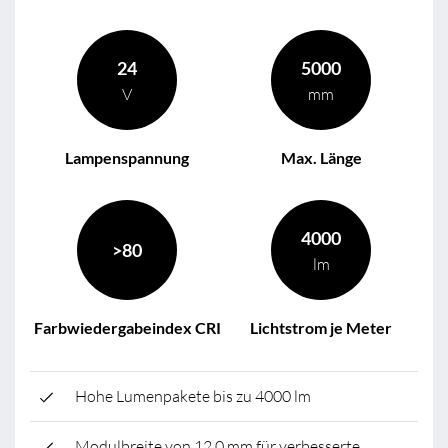
24
5000
V
mm
Lampenspannung
Max. Länge
4000
>80
lm
Farbwiedergabeindex CRI
Lichtstrom je Meter
Hohe Lumenpakete bis zu 4000 lm
Modulbreite von 12,0 mm für verbesserte