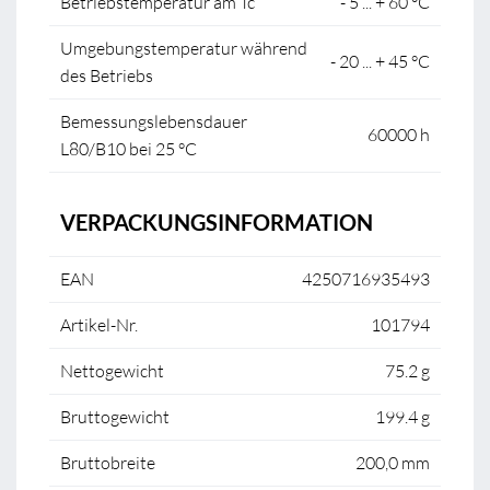
Betriebstemperatur am Tc
- 5 ... + 60 °C
Umgebungstemperatur während
- 20 ... + 45 °C
des Betriebs
Bemessungslebensdauer
60000 h
L80/B10 bei 25 °C
VERPACKUNGSINFORMATION
EAN
4250716935493
Artikel-Nr.
101794
Nettogewicht
75.2 g
Bruttogewicht
199.4 g
Bruttobreite
200,0 mm