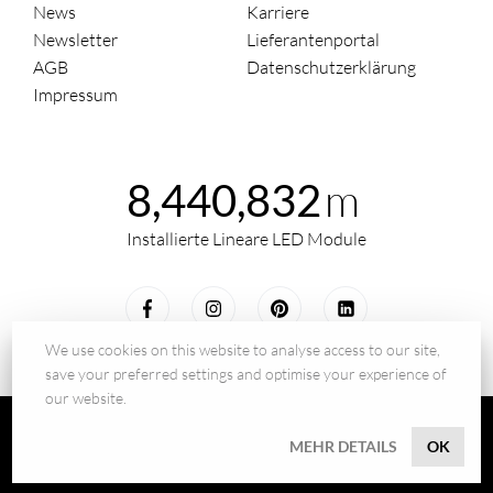
News
Karriere
Newsletter
Lieferantenportal
AGB
Datenschutzerklärung
Impressum
m
8,440,832
Installierte Lineare LED Module
We use cookies on this website to analyse access to our site,
save your preferred settings and optimise your experience of
our website.
© 2026 - BILTON LEDON Technology GmbH
MEHR DETAILS
OK