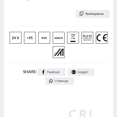
Text kopieren
24 V
>95
IP20
3000 K
SHARE:
Facebook
Google+
WhatsApp