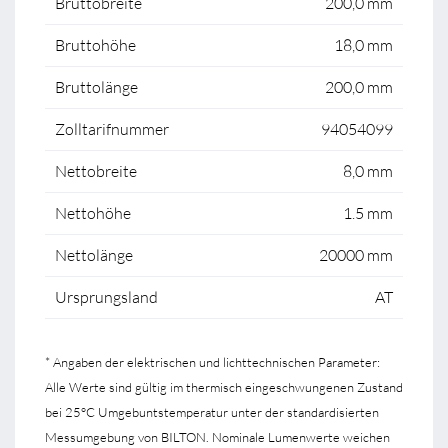
Bruttobreite
200,0 mm
Bruttohöhe
18,0 mm
Bruttolänge
200,0 mm
Zolltarifnummer
94054099
Nettobreite
8,0 mm
Nettohöhe
1.5 mm
Nettolänge
20000 mm
Ursprungsland
AT
* Angaben der elektrischen und lichttechnischen Parameter:
Alle Werte sind gültig im thermisch eingeschwungenen Zustand
bei 25°C Umgebuntstemperatur unter der standardisierten
Messumgebung von BILTON. Nominale Lumenwerte weichen