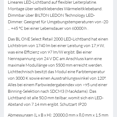
Lineares LED-Lichtband auf flexibler Leiterplatine.
Montage über selbstklebendes Wärmeleitklebeband.
Dimmbar über BILTON LEDON Technology LED-
Dimmer. Geeignet für Umgebungstemperaturen von -20
... +45 °C bei einer Lebensdauer von 60000 h .
Das BL ONE Select Retail 2000 LED-Lichtband hat einen
Lichtstrom von 1740 lm bei einer Leistung von 17,9 W,
was eine Effizienz von 97 lm/W ergibt. Bei einer
Nennspannung von 24 V DC am Anschluss kann eine
maximale Modullänge von 5500 mm erreicht werden.
Lichttechnisch besitzt das Modul eine Farbtemperatur
von 3000 K sowie einen Ausstrahlungswinkel von 120°.
Alles bei einem Farbwiedergabeindex von >95 und einer
Binning-Selektion nach SDCM3 (MacAdams). Das
Lichtband ist alle 50,0 mm teilbar, womit sich ein LED-
Abstand von 7.14 mm ergibt. Schutzart IP20
Abmessungen (L x B x H): 20000,0 mm x 8,0 mm x 1,5 mm