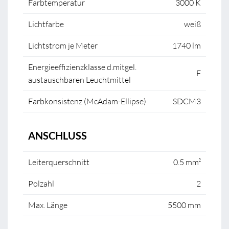
Farbtemperatur
3000 K
Lichtfarbe
weiß
Lichtstrom je Meter
1740 lm
Energieeffizienzklasse d.mitgel.
F
austauschbaren Leuchtmittel
Farbkonsistenz (McAdam-Ellipse)
SDCM3
ANSCHLUSS
Leiterquerschnitt
0.5 mm²
Polzahl
2
Max. Länge
5500 mm