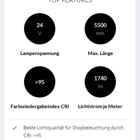
24
5500
V
mm
Lampenspannung
Max. Länge
1740
>95
lm
Farbwiedergabeindex CRI
Lichtstrom je Meter
Beste Lichtqualität für Shopbeleuchtung durch
CRI >95