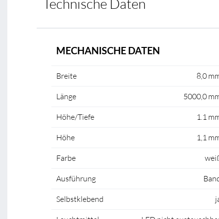
Technische Daten
MECHANISCHE DATEN
Breite
8,0 m
Länge
5000,0 m
Höhe/Tiefe
1.1 m
Höhe
1,1 m
Farbe
wei
Ausführung
Ban
Selbstklebend
j