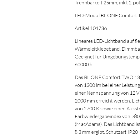
Trennbarkeit 25mm, inkl. 2-po
LED-Modul BL ONE Comfort T
Artikel 101736
Lineares LED-Lichtband auf fle
Wärmeleitklebeband. Dimmba
Geeignet für Umgebungstempera
60000 h .
Das BL ONE Comfort TWO 1300
von 1300 lm bei einer Leistung
einer Nennspannung von 12 V
2000 mm erreicht werden. Lic
von 2700 K sowie einen Ausstr
Farbwiedergabeindex von >80
(MacAdams). Das Lichtband ist
8.3 mm ergibt. Schutzart IP20