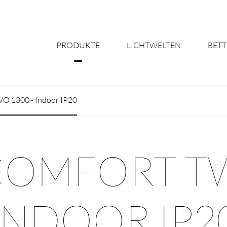
PRODUKTE
LICHTWELTEN
BETT
Über uns
O 1300 - Indoor IP20
Shine Suite - Pr
Produktkonfigu
COMFORT TW
Licht nach Maß 
Better Team - Ka
INDOOR IP2