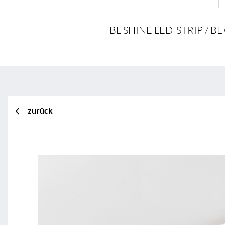
BL SHINE LED-STRIP /
zurück
BL Shine XConfig