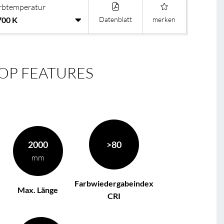
rbtemperatur
Datenblatt
merken
OP FEATURES
2000
>80
mm
Farbwiedergabeindex
Max. Länge
CRI