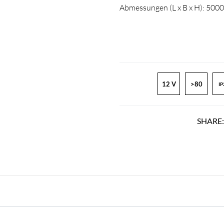
Abmessungen (L x B x H): 500
12 V
>80
IP
SHARE