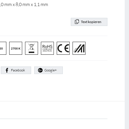
0,0 mm x 8,0 mm x 1,1 mm
Text kopieren
20
2700 K
:
Facebook
Google+