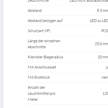
Leuchtmittel
LED nicht austauschba
Abstand
8.3 m
Abstand bezogen auf
LED zu LE
Schutzart (IP)
IP2
Länge der einzelnen
25,0 m
Abschnitte
Kleinster Biegeradius
20 m
Mit Anschlussset
j
Mit Endstück
nei
Anzahl der
Leuchtmittel pro
12
Meter