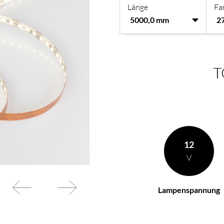
Länge
Fa
en Wünschen zusammen
BL Netzteile Basic
BL Netzteile Dimmbar
BL Interieur
T
12
V
Lampenspannung