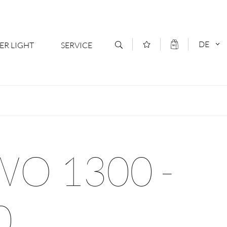
DE
ER LIGHT
SERVICE
Kontakt
DEUTSCH
oduktsortiment
News
ENGLISCH
ratoren
Newsletter Anmeldung
O 1300 -
- Ihr Mehrwert
Downloads & Formulare
rriere
Kataloge
0