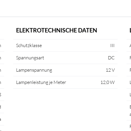
ELEKTROTECHNISCHE DATEN
m
Schutzklasse
III
m
Spannungsart
DC
m
Lampenspannung
12 V
m
Lampenleistung je Meter
12,0 W
ß
d
a