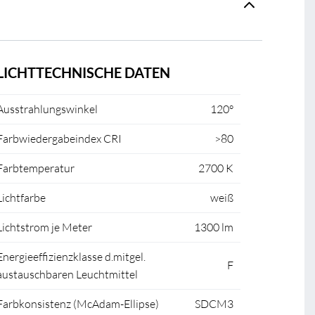
LICHTTECHNISCHE DATEN
Ausstrahlungswinkel
120°
Farbwiedergabeindex CRI
>80
Farbtemperatur
2700 K
Lichtfarbe
weiß
Lichtstrom je Meter
1300 lm
Energieeffizienzklasse d.mitgel.
F
austauschbaren Leuchtmittel
Farbkonsistenz (McAdam-Ellipse)
SDCM3