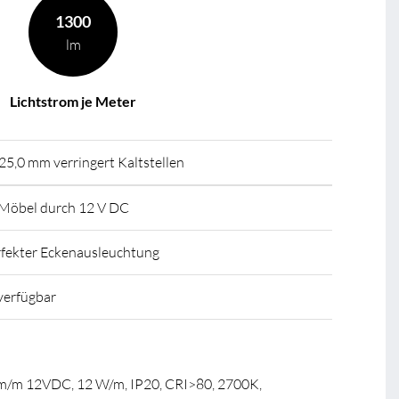
1300
lm
Lichtstrom je Meter
25,0 mm verringert Kaltstellen
 Möbel durch 12 V DC
erfekter Eckenausleuchtung
verfügbar
m/m 12VDC, 12 W/m, IP20, CRI>80, 2700K,