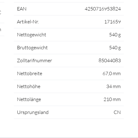
EAN
4250716953824
C
Artikel-Nr.
171659
h
Nettogewicht
540 g
Bruttogewicht
540 g
Zolltarifnummer
85044083
Nettobreite
67,0 mm
Nettohöhe
34 mm
Nettolänge
210 mm
Ursprungsland
CN