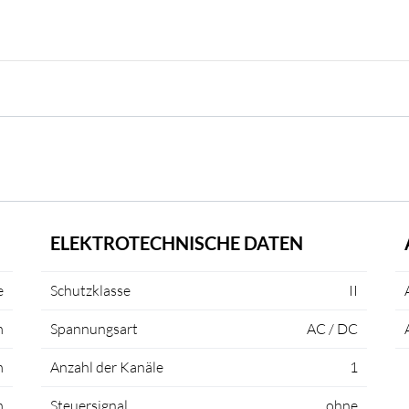
ELEKTROTECHNISCHE DATEN
e
Schutzklasse
II
m
Spannungsart
AC / DC
m
Anzahl der Kanäle
1
m
Steuersignal
ohne