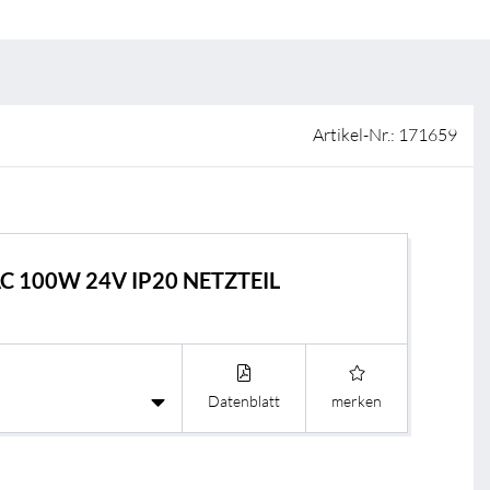
ISO-Zertifizierung
Verkaufsstellen
AGB & Garantiebedingungen
Lieferantenportal
Artikel-Nr.: 171659
FAQ
AC 100W 24V IP20 NETZTEIL
Datenblatt
merken
BL 
BL C