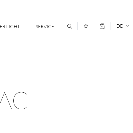
DE
ER LIGHT
SERVICE
Kontakt
DEUTSCH
oduktsortiment
News
ENGLISCH
ratoren
Newsletter Anmeldung
IAC
- Ihr Mehrwert
Downloads & Formulare
rriere
Kataloge