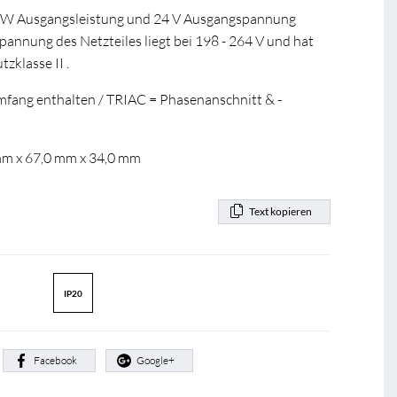
100 W Ausgangsleistung und 24 V Ausgangspannung
annung des Netzteiles liegt bei 198 - 264 V und hat
zklasse II .
umfang enthalten / TRIAC = Phasenanschnitt & -
 mm x 67,0 mm x 34,0 mm
Text kopieren
IP20
:
Facebook
Google+