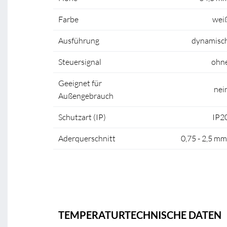
Farbe
wei
Ausführung
dynamisc
Steuersignal
ohn
Geeignet für
nei
Außengebrauch
Schutzart (IP)
IP2
Aderquerschnitt
0,75 - 2,5 mm
TEMPERATURTECHNISCHE DATEN