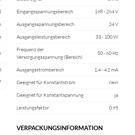
ß
Eingangsspannungsbereich
198 - 264 V
h
Ausgangsspannungsbereich
24 V
e
Ausgangsleistungsbereich
33 - 100 W
Frequenz der
n
50 - 60 Hz
Versorgungsspannung (Bereich)
0
Ausgangsstrombereich
1,4 - 4,2 mA
²
Geeignet für Konstantstrom
nein
Geeignet für Konstantspannung
ja
Leistungsfaktor
0.95
VERPACKUNGSINFORMATION