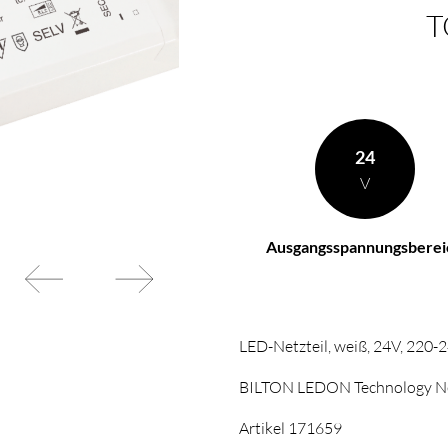
T
BL Netzteile Dimmbar
BL Interieur
24
V
Ausgangsspannungsberei
LED-Netzteil, weiß, 24V, 220
BILTON LEDON Technology Net
Artikel 171659