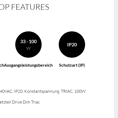
OP FEATURES
BL F
BL D
BL 
33 - 100
IP20
W
ch
Ausgangsleistungsbereich
Schutzart (IP)
-240VAC, IP20, Konstantspannung, TRIAC, 100W
zteil Drive Dim Triac