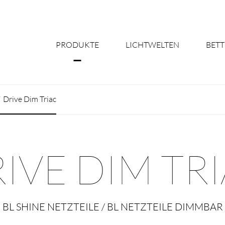
PRODUKTE
LICHTWELTEN
BETT
Über uns
Drive Dim Triac
Shine Suite - Pr
Produktkonfigu
IVE DIM TR
Licht nach Maß 
Better Team - Ka
BL SHINE NETZTEILE / BL NETZTEILE DIMMBAR