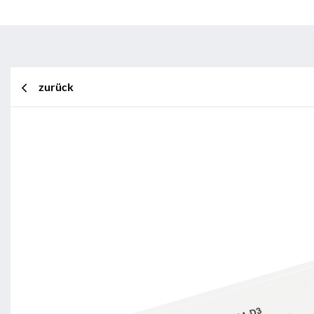
zurück
BL Shine XConfig
BL Shine XConfig - Sie stellen Ihr Produkt n