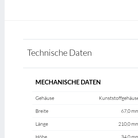
Technische Daten
MECHANISCHE DATEN
Gehäuse
Kunststoffgehäus
Breite
67,0 m
Länge
210,0 m
Höhe
34,0 m