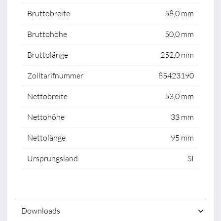
Bruttobreite
58,0 mm
Bruttohöhe
50,0 mm
Bruttolänge
252,0 mm
Zolltarifnummer
85423190
Nettobreite
53,0 mm
Nettohöhe
33 mm
Nettolänge
95 mm
Ursprungsland
SI
Downloads